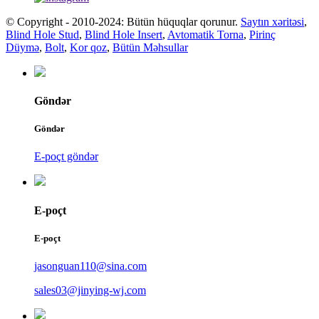
© Copyright - 2010-2024: Bütün hüquqlar qorunur.
Saytın xəritəsi
,
Blind Hole Stud
,
Blind Hole Insert
,
Avtomatik Torna
,
Pirinç
Düymə
,
Bolt
,
Kor qoz
,
Bütün Məhsullar
Göndər
Göndər
E-poçt göndər
E-poçt
E-poçt
jasonguan110@sina.com
sales03@jinying-wj.com