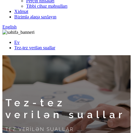
Perçin hissələri
Tibbi cihaz məhsulları
Xidmət
Bizimlə əlaqə saxlayın
English
Ev
Tez-tez verilən suallar
Tez-tez
verilən suallar
TEZ VERİLƏN SUALLAR