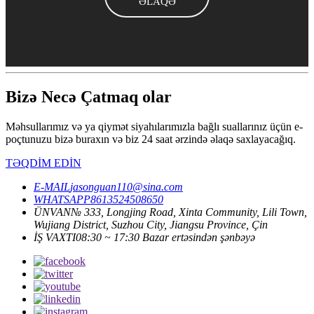
ƏLAQƏ
Bizə Necə Çatmaq olar
Məhsullarımız və ya qiymət siyahılarımızla bağlı suallarınız üçün e-
poçtunuzu bizə buraxın və biz 24 saat ərzində əlaqə saxlayacağıq.
TƏQDİM EDİN
E-MAIL
jasonguan110@sina.com
WHATSAPP
8613524508650
ÜNVAN
№ 333, Longjing Road, Xinta Community, Lili Town,
Wujiang District, Suzhou City, Jiangsu Province, Çin
İŞ VAXTI
08:30 ~ 17:30 Bazar ertəsindən şənbəyə