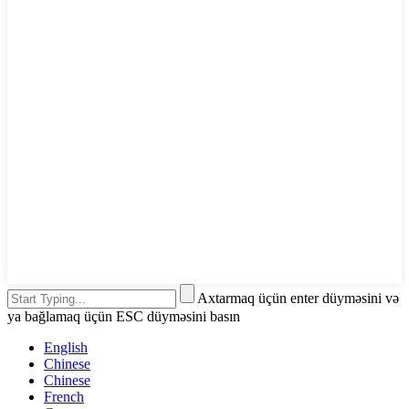
Axtarmaq üçün enter düyməsini və
ya bağlamaq üçün ESC düyməsini basın
English
Chinese
Chinese
French