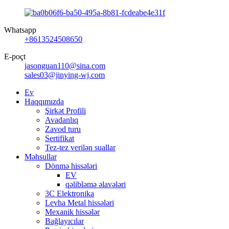
Whatsapp
+8613524508650
E-poçt
jasonguan110@sina.com
sales03@jinying-wj.com
Ev
Haqqımızda
Şirkət Profili
Avadanlıq
Zavod turu
Sertifikat
Tez-tez verilən suallar
Məhsullar
Dönmə hissələri
EV
qəlibləmə əlavələri
3C Elektronika
Levha Metal hissələri
Mexanik hissələr
Bağlayıcılar