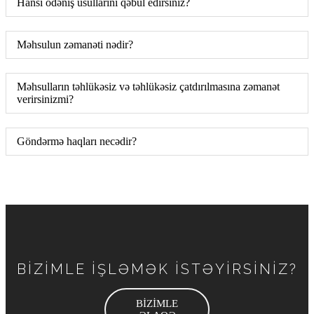
Hansı ödəniş üsullarını qəbul edirsiniz?
Məhsulun zəmanəti nədir?
Məhsulların təhlükəsiz və təhlükəsiz çatdırılmasına zəmanət
verirsinizmi?
Göndərmə haqları necədir?
BİZİMLE İŞLƏMƏK İSTƏYİRSİNİZ?
BİZİMLE