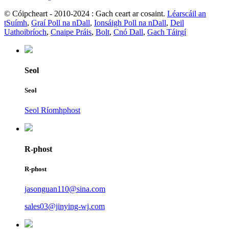
© Cóipcheart - 2010-2024 : Gach ceart ar cosaint.
Léarscáil an
tSuímh
,
Graí Poll na nDall
,
Ionsáigh Poll na nDall
,
Deil
Uathoibríoch
,
Cnaipe Práis
,
Bolt
,
Cnó Dall
,
Gach Táirgí
Seol
Seol
Seol Ríomhphost
R-phost
R-phost
jasonguan110@sina.com
sales03@jinying-wj.com