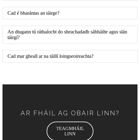
Cad é bharántas an táirge?
An dtugann tú ráthaíocht do sheachadadh sábháilte agus slán
táirgí?
Cad mar gheall ar na táillí loingseoireachta?
AR FHÁIL AG OBAIR LINN?
TEAGMHÁIL
LINN