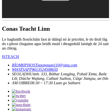
Conas Teacht Linn
Le haghaidh fiosrúcháin faoi ár dtáirgí nó ár pricelist, le do thoil fág
do r-phost chugainn agus beidh muid i dteagmháil laistigh de 24 uair
an chloig.
ISTEACH
RÍOMHPHOST
jasonguan110@sina.com
WHATSAPP
8613524508650
SEOLADH
Uimh. 333, Bóthar Longjing, Pobail Xinta, Baile
Lili, Dúiche Wujiang, Cathair Suzhou, Cúige Jiangsu, an tSín
AM OIBRE
08:30 ~ 17:30 Luan go Satharn