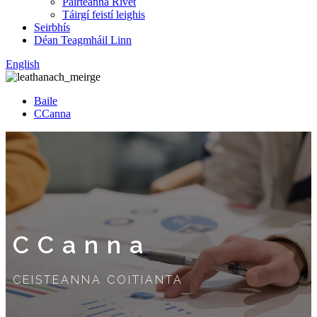
Páirteanna Rivet
Táirgí feistí leighis
Seirbhís
Déan Teagmháil Linn
English
Baile
CCanna
CCanna
CEISTEANNA COITIANTA