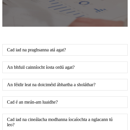
Cad iad na praghsanna atá agat?
An bhfuil cainníocht íosta ordú agat?
An féidir leat na doiciméid ábhartha a sholáthar?
Cad é an meán-am luaidhe?
Cad iad na cineálacha modhanna íocaíochta a nglacann tú
leo?