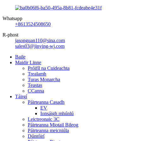
Whatsapp
+8613524508650
R-phost
jasonguan110@sina.com
sales03@jinying-wj.com
Baile
Maidir Linne
Próifíl na Cuideachta
Trealamh
Turas Monarcha
Teastas
CCanna
Táirgí
Páirteanna Casadh
EV
Ionsáigh mhúnlú
Leictreonaic 3C
Páirteanna Miotail Bileog
Páirteanna meicniúla
Dúntóirí