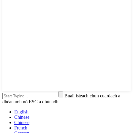
Buail isteach chun cuardach a
dhéanamh nó ESC a dhúnadh
English
Chinese
Chinese
French