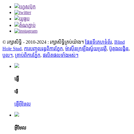
© រក្សាសិទ្ធិ - 2010-2024 : រក្សាសិទ្ធិគ្រប់យ៉ាង។
ផែនទីគេហទំព័រ
,
Blind
Hole Stud
,
ការបញ្ចូលរន្ធពិការភ្នែក
,
ម៉ាស៊ីនក្រឡឹងស្វ័យប្រវត្តិ
,
ប៊ូតុងលង្ហិន
,
បូល។
,
គ្រាប់ពិការភ្នែក
,
ផលិតផលទាំងអស់។
ផ្ញើ
ផ្ញើ
ផ្ញើអ៊ីមែល
អ៊ីមែល