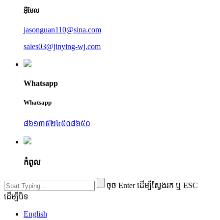
អ៊ីមែល
jasonguan110@sina.com
sales03@jinying-wj.com
Whatsapp
Whatsapp
៨៦១៣៥២៤៥០៨៦៥០
កំពូល
ចុច Enter ដើម្បីស្វែងរក ឬ ESC
ដើម្បីបិទ
English