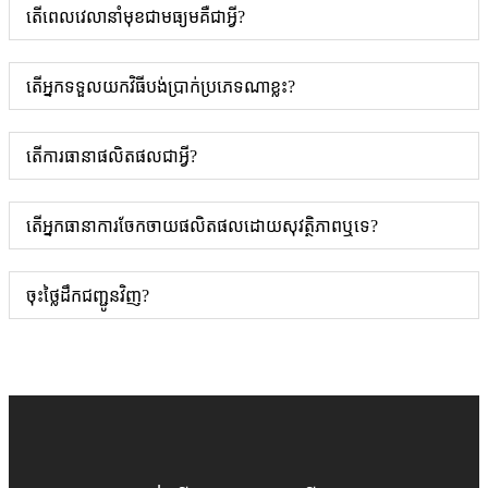
តើពេលវេលានាំមុខជាមធ្យមគឺជាអ្វី?
តើអ្នកទទួលយកវិធីបង់ប្រាក់ប្រភេទណាខ្លះ?
តើការធានាផលិតផលជាអ្វី?
តើ​អ្នក​ធានា​ការ​ចែកចាយ​ផលិតផល​ដោយ​សុវត្ថិភាព​ឬ​ទេ?
ចុះថ្លៃដឹកជញ្ជូនវិញ?