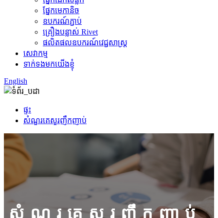
ផ្នែកមេកានិច
ឧបករណ៍ភ្ជាប់
គ្រឿងបន្លាស់ Rivet
ផលិតផលឧបករណ៍វេជ្ជសាស្ត្រ
សេវាកម្ម
ទាក់ទងមកយើងខ្ញុំ
English
ផ្ទះ
សំណួរគេសួរញឹកញាប់
សំណួរគេសួរញឹកញាប់