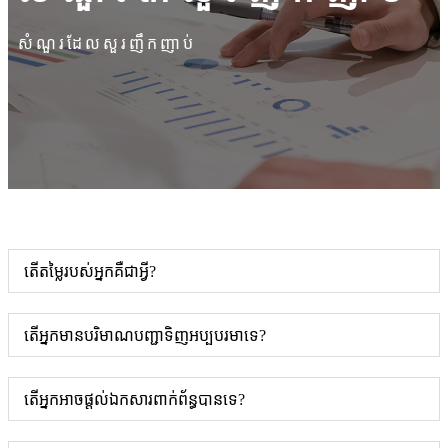
សំណួរដែលសួរញឹកញាប់
តើតម្លៃរបស់អ្នកគឺជាអ្វី?
តើអ្នកមានបរិមាណបញ្ជាទិញអប្បបរមាទេ?
តើអ្នកអាចផ្តល់ឯកសារពាក់ព័ន្ធបានទេ?