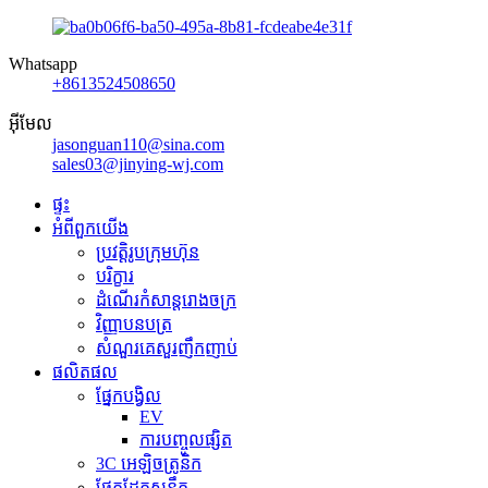
Whatsapp
+8613524508650
អ៊ីមែល
jasonguan110@sina.com
sales03@jinying-wj.com
ផ្ទះ
អំពីពួកយើង
ប្រវត្តិរូបក្រុមហ៊ុន
បរិក្ខារ
ដំណើរកំសាន្តរោងចក្រ
វិញ្ញាបនបត្រ
សំណួរគេសួរញឹកញាប់
ផលិតផល
ផ្នែកបង្វិល
EV
ការបញ្ចូលផ្សិត
3C អេឡិចត្រូនិក
ផ្នែកដែកសន្លឹក