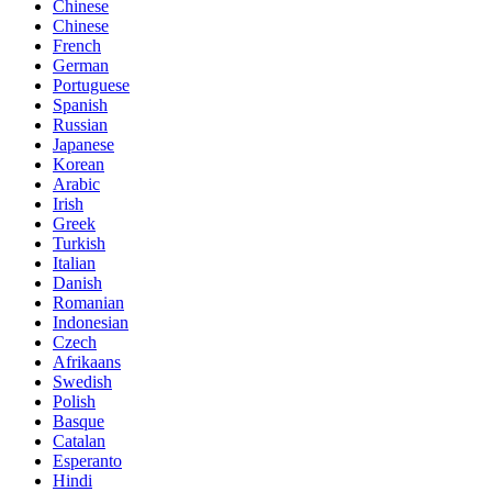
Chinese
Chinese
French
German
Portuguese
Spanish
Russian
Japanese
Korean
Arabic
Irish
Greek
Turkish
Italian
Danish
Romanian
Indonesian
Czech
Afrikaans
Swedish
Polish
Basque
Catalan
Esperanto
Hindi