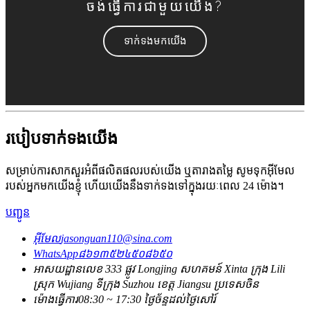
ចង់​ធ្វើ​ការ​ជាមួយ​យើង?
ទាក់ទងមកយើង
របៀបទាក់ទងយើង
សម្រាប់ការសាកសួរអំពីផលិតផលរបស់យើង ឬតារាងតម្លៃ សូមទុកអ៊ីមែល
របស់អ្នកមកយើងខ្ញុំ ហើយយើងនឹងទាក់ទងទៅក្នុងរយៈពេល 24 ម៉ោង។
បញ្ជូន
អ៊ីមែល
jasonguan110@sina.com
WhatsApp
៨៦១៣៥២៤៥០៨៦៥០
អាសយដ្ឋាន
លេខ 333 ផ្លូវ Longjing សហគមន៍ Xinta ក្រុង Lili
ស្រុក Wujiang ទីក្រុង Suzhou ខេត្ត Jiangsu ប្រទេសចិន
ម៉ោងធ្វើការ
08:30 ~ 17:30 ថ្ងៃច័ន្ទដល់ថ្ងៃសៅរ៍