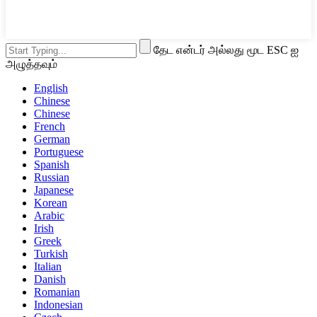
தேட என்டர் அல்லது மூட ESC ஐ
அழுத்தவும்
English
Chinese
Chinese
French
German
Portuguese
Spanish
Russian
Japanese
Korean
Arabic
Irish
Greek
Turkish
Italian
Danish
Romanian
Indonesian