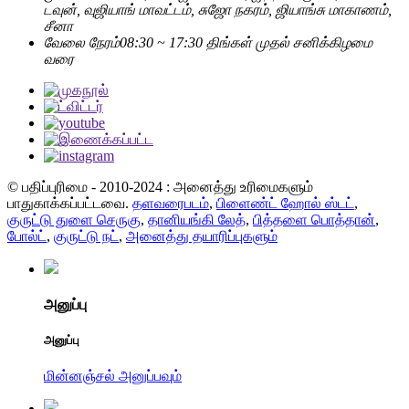
டவுன், வுஜியாங் மாவட்டம், சுஜோ நகரம், ஜியாங்சு மாகாணம்,
சீனா
வேலை நேரம்
08:30 ~ 17:30 திங்கள் முதல் சனிக்கிழமை
வரை
© பதிப்புரிமை - 2010-2024 : அனைத்து உரிமைகளும்
பாதுகாக்கப்பட்டவை.
தளவரைபடம்
,
பிளைண்ட் ஹோல் ஸ்டட்
,
குருட்டு துளை செருகு
,
தானியங்கி லேத்
,
பித்தளை பொத்தான்
,
போல்ட்
,
குருட்டு நட்
,
அனைத்து தயாரிப்புகளும்
அனுப்பு
அனுப்பு
மின்னஞ்சல் அனுப்பவும்