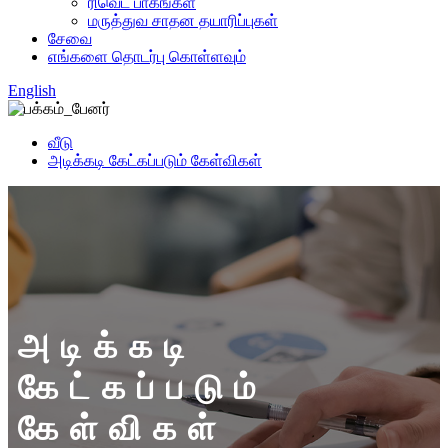
ரிவெட் பாகங்கள்
மருத்துவ சாதன தயாரிப்புகள்
சேவை
எங்களை தொடர்பு கொள்ளவும்
English
வீடு
அடிக்கடி கேட்கப்படும் கேள்விகள்
அடிக்கடி
கேட்கப்படும்
கேள்விகள்