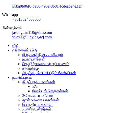
Whatsapp
+8613524508650
மின்னஞ்சல்
jasonguan110@sina.com
sales03@jinying-wj.com
வீடு
எங்களைப் பற்றி
நிறுவனத்தின் சுயவிவரம்
உபகரணங்கள்
தொழிற்சாலை சுற்றுப்பயணம்
சான்றிதழ்
அடிக்கடி கேட்கப்படும் கேள்விகள்
தயாரிப்புகள்
திருப்புதல் பாகங்கள்
EV
மோல்டிங் செருகல்கள்
3C எலக்ட்ரானிக்ஸ்
தாள் உலோக பாகங்கள்
இயந்திர பாகங்கள்
ஃபாஸ்டென்சர்கள்