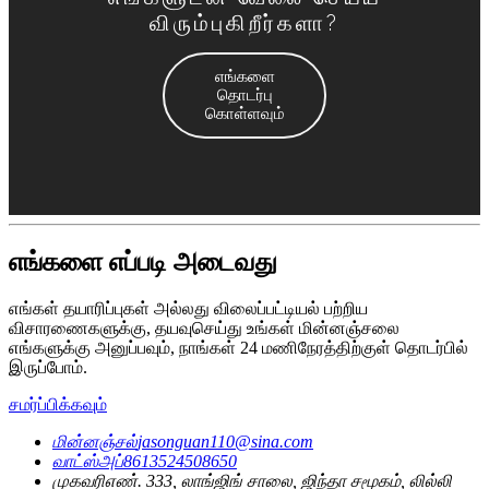
விரும்புகிறீர்களா?
எங்களை
தொடர்பு
கொள்ளவும்
எங்களை எப்படி அடைவது
எங்கள் தயாரிப்புகள் அல்லது விலைப்பட்டியல் பற்றிய
விசாரணைகளுக்கு, தயவுசெய்து உங்கள் மின்னஞ்சலை
எங்களுக்கு அனுப்பவும், நாங்கள் 24 மணிநேரத்திற்குள் தொடர்பில்
இருப்போம்.
சமர்ப்பிக்கவும்
மின்னஞ்சல்
jasonguan110@sina.com
வாட்ஸ்அப்
8613524508650
முகவரி
எண். 333, லாங்ஜிங் சாலை, ஜிந்தா சமூகம், லில்லி