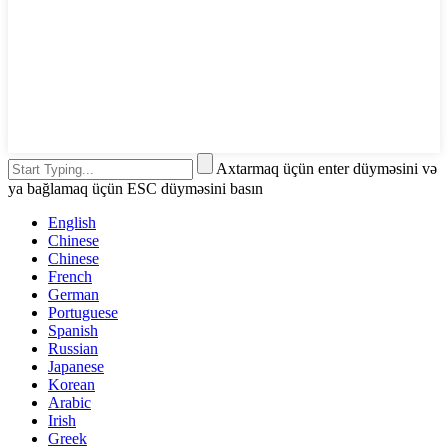
Axtarmaq üçün enter düyməsini və
ya bağlamaq üçün ESC düyməsini basın
English
Chinese
Chinese
French
German
Portuguese
Spanish
Russian
Japanese
Korean
Arabic
Irish
Greek