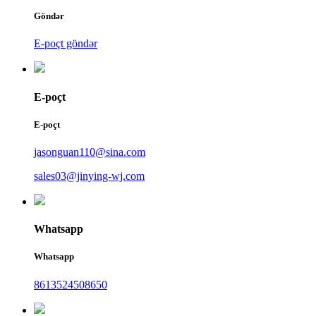
Göndər
E-poçt göndər
E-poçt
E-poçt
jasonguan110@sina.com
sales03@jinying-wj.com
Whatsapp
Whatsapp
8613524508650