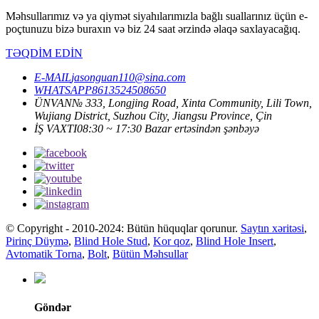
Məhsullarımız və ya qiymət siyahılarımızla bağlı suallarınız üçün e-
poçtunuzu bizə buraxın və biz 24 saat ərzində əlaqə saxlayacağıq.
TƏQDİM EDİN
E-MAIL
jasonguan110@sina.com
WHATSAPP
8613524508650
ÜNVAN
№ 333, Longjing Road, Xinta Community, Lili Town,
Wujiang District, Suzhou City, Jiangsu Province, Çin
İŞ VAXTI
08:30 ~ 17:30 Bazar ertəsindən şənbəyə
© Copyright - 2010-2024: Bütün hüquqlar qorunur.
Saytın xəritəsi
,
Pirinç Düymə
,
Blind Hole Stud
,
Kor qoz
,
Blind Hole Insert
,
Avtomatik Torna
,
Bolt
,
Bütün Məhsullar
Göndər