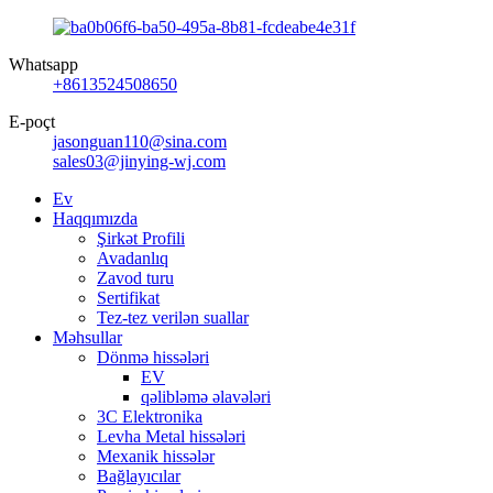
Whatsapp
+8613524508650
E-poçt
jasonguan110@sina.com
sales03@jinying-wj.com
Ev
Haqqımızda
Şirkət Profili
Avadanlıq
Zavod turu
Sertifikat
Tez-tez verilən suallar
Məhsullar
Dönmə hissələri
EV
qəlibləmə əlavələri
3C Elektronika
Levha Metal hissələri
Mexanik hissələr
Bağlayıcılar