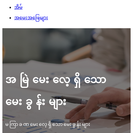
အိမ်
အမေးအဖြေများ
အမြဲမေးလေ့ရှိသော
မေးခွန်းများ
မကြာခဏမေးလေ့ရှိသောမေးခွန်းများ