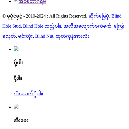
© မူပိုင်ခွင့် - 2010-2024 : All Rights Reserved.
ဆိုက်မြေပုံ
,
Blind
Hole Stud
,
Blind Hole ထည့်ပါ။
,
အလိုအလျောက်စက်စက်
,
ကြေး
ခလုတ်
,
မင်းတုံး
,
Blind Nut
,
ထုတ်ကုန်အားလုံး
ပို့ပါ။
ပို့ပါ။
အီးမေးလ်ပို့ပါ။
အီးမေး