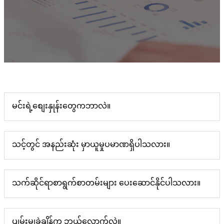
မင်းရဲ့စျေးနှုန်းတွေကဘာလဲ။
သင့်တွင် အနည်းဆုံး မှာယူမှုပမာဏရှိပါသလား။
သက်ဆိုင်ရာစာရွက်စာတမ်းများ ပေးဆောင်နိုင်ပါသလား။
ပျမ်းမျှခဲချိန်က ဘယ်လောက်လဲ။