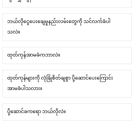
ဘယ်လိုငွေပေးချေမှုနည်းလမ်းတွေကို သင်လက်ခံပါ
သလဲ။
ထုတ်ကုန်အာမခံကဘာလဲ။
ထုတ်ကုန်များကို လုံခြုံစိတ်ချစွာ ပို့ဆောင်ပေးကြောင်း
အာမခံပါသလား။
ပို့ဆောင်ခကရော ဘယ်လိုလဲ။