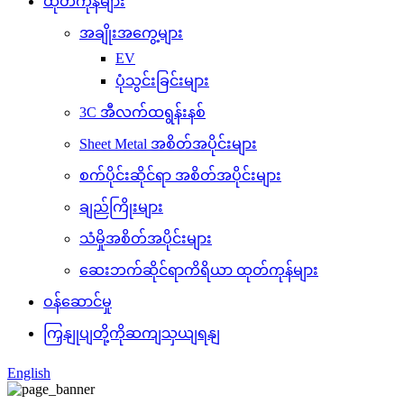
ထုတ်ကုန်များ
အချိုးအကွေ့များ
EV
ပုံသွင်းခြင်းများ
3C အီလက်ထရွန်းနစ်
Sheet Metal အစိတ်အပိုင်းများ
စက်ပိုင်းဆိုင်ရာ အစိတ်အပိုင်းများ
ချည်ကြိုးများ
သံမှိုအစိတ်အပိုင်းများ
ဆေးဘက်ဆိုင်ရာကိရိယာ ထုတ်ကုန်များ
ဝန်ဆောင်မှု
ကြှနျုပျတို့ကိုဆကျသှယျရနျ
English