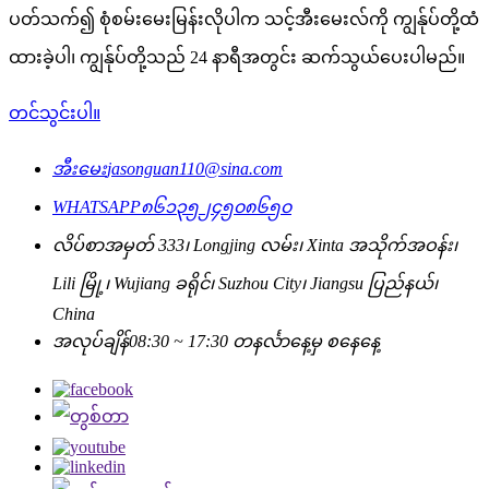
ပတ်သက်၍ စုံစမ်းမေးမြန်းလိုပါက သင့်အီးမေးလ်ကို ကျွန်ုပ်တို့ထံ
ထားခဲ့ပါ၊ ကျွန်ုပ်တို့သည် 24 နာရီအတွင်း ဆက်သွယ်ပေးပါမည်။
တင်သွင်းပါ။
အီးမေး
jasonguan110@sina.com
WHATSAPP
၈၆၁၃၅၂၄၅၀၈၆၅၀
လိပ်စာ
အမှတ် 333၊ Longjing လမ်း၊ Xinta အသိုက်အဝန်း၊
Lili မြို့၊ Wujiang ခရိုင်၊ Suzhou City၊ Jiangsu ပြည်နယ်၊
China
အလုပ်ချိန်
08:30 ~ 17:30 တနင်္လာနေ့မှ စနေနေ့