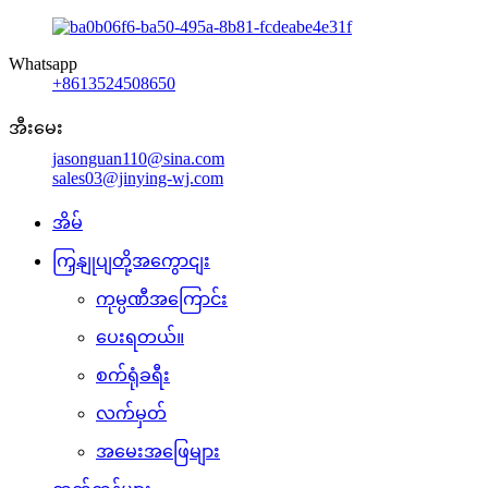
Whatsapp
+8613524508650
အီးမေး
jasonguan110@sina.com
sales03@jinying-wj.com
အိမ်
ကြှနျုပျတို့အကွောငျး
ကုမ္ပဏီအကြောင်း
ပေးရတယ်။
စက်ရုံခရီး
လက်မှတ်
အမေးအဖြေများ