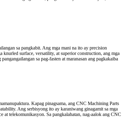
langan sa pangkabit. Ang mga mani na ito ay precision
knurled surface, versatility, at superior construction, ang mga
ng pangangailangan sa pag-fasten at maranasan ang pagkakaiba
agmamanupaktura. Kapag pinagsama, ang CNC Machining Parts
tability. Ang serbisyong ito ay karaniwang ginagamit sa mga
pace at telekomunikasyon. Sa pangkalahatan, nag-aalok ang CNC