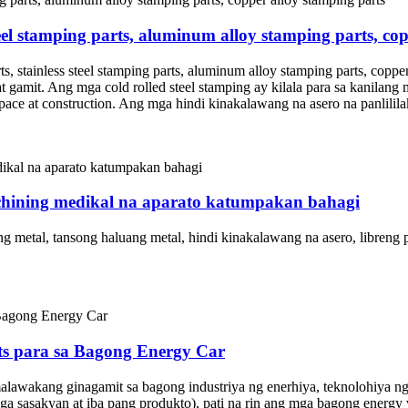
steel stamping parts, aluminum alloy stamping parts, co
s, stainless steel stamping parts, aluminum alloy stamping parts, coppe
at gamit. Ang mga cold rolled steel stamping ay kilala para sa kanilang
space at construction. Ang mga hindi kinakalawang na asero na panlilil
hining medikal na aparato katumpakan bahagi
tal, tansong haluang metal, hindi kinakalawang na asero, libreng pag
s para sa Bagong Energy Car
wakang ginagamit sa bagong industriya ng enerhiya, teknolohiya ng avia
ga sasakyan at iba pang produkto), pati na rin ang mga bagong energy 