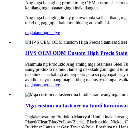
Ang mga bahagi ng produkto ng OEM custom sheet metal a
kanilang mga natatanging kinakailangan.
Ang mga bahaging ito ay ginawa mula sa iba't ibang mga
tulad ng paggupit, baluktot, hinang at panlililak.
pagtatanong
detalye
HVS OEM ODM Custom High Precis Stainles
Panimula ng Produkto Ang aming mga Stainless Steel Tur
isang produkto na hindi lamang nakakatugon ngunit l
nakabukas na bahagi ay perpekto para sa pagpapahusay 
ay idinisenyo upang maghatid ng mahusay na mga resulta s
pagtatanong
detalye
Mga custom na fastener na hindi karaniwan
Paglalarawan ng Produkto Materyal Hindi kinakalawang n
Plated(Clear/Blue/Yellow/Black), Black oxide, Nickel, 
Buliding; Langis at Gas; Tower&Pole; Enerhiya ng Han