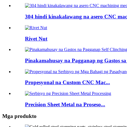
304 hindi kinakalawang na asero CNC mac.
Rivet Nut
Pinakamahusay na Pagganap ng Gastos sa Sa
Propesyonal na Custom CNC Mac...
Precision Sheet Metal na Proseso...
Mga produkto