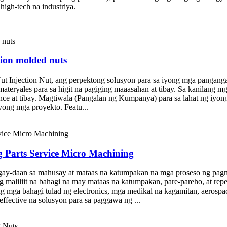
high-tech na industriya.
tion molded nuts
 Injection Nut, ang perpektong solusyon para sa iyong mga pangangai
teryales para sa higit na pagiging maaasahan at tibay. Sa kanilang mga 
ance at tibay. Magtiwala (Pangalan ng Kumpanya) para sa lahat ng iyo
ong mga proyekto. Featu...
Parts Service Micro Machining
bigay-daan sa mahusay at mataas na katumpakan na mga proseso ng p
liliit na bahagi na may mataas na katumpakan, pare-pareho, at repea
ong mga bahagi tulad ng electronics, mga medikal na kagamitan, aeros
ffective na solusyon para sa paggawa ng ...