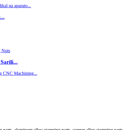
..
rili...