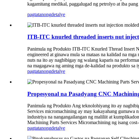
kagamitang medikal, paggalugad ng petrolyo at iba pang 
pagtatanong
detalye
ITB-ITC knurled threaded inserts nut injec
Panimula ng Produkto ITB-ITC Knurled Thread Insert Nut
engineered at ginawa mula sa mataas na kalidad na mga ma
nuts na ito ay nagbibigay ng walang kaparis na perform
na magagawa ng aming mga de-kalidad na produkto sa iy
pagtatanong
detalye
Propesyonal na Pasadyang CNC Machining 
Panimula ng Produkto Ang teknolohiyang ito ay nagbi
Services micromachining ay may kakayahang gumawa ng ma
industriya na nangangailangan ng maliliit at kumplikad
Machining Parts Services Micromachining ng isang cost-e
pagtatanong
detalye