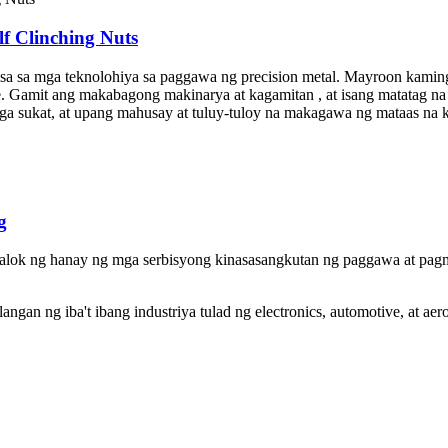
f Clinching Nuts
asa sa mga teknolohiya sa paggawa ng precision metal. Mayroon kami
e. Gamit ang makabagong makinarya at kagamitan , at isang matatag na 
ga sukat, at upang mahusay at tuluy-tuloy na makagawa ng mataas na 
g
-aalok ng hanay ng mga serbisyong kinasasangkutan ng paggawa at pag
gan ng iba't ibang industriya tulad ng electronics, automotive, at aer