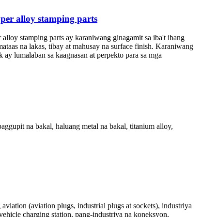
pper alloy stamping parts
r alloy stamping parts ay karaniwang ginagamit sa iba't ibang
 mataas na lakas, tibay at mahusay na surface finish. Karaniwang
ak ay lumalaban sa kaagnasan at perpekto para sa mga
gupit na bakal, haluang metal na bakal, titanium alloy,
tion (aviation plugs, industrial plugs at sockets), industriya
vehicle charging station, pang-industriya na koneksyon,