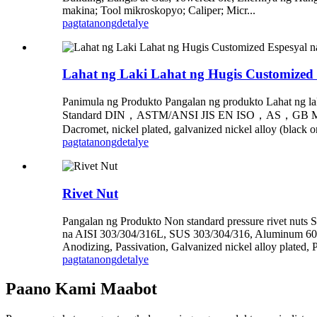
makina; Tool mikroskopyo; Caliper; Micr...
pagtatanong
detalye
Lahat ng Laki Lahat ng Hugis Customized
Panimula ng Produkto Pangalan ng produkto Lahat ng l
Standard DIN，ASTM/ANSI JIS EN ISO，AS，GB Material S
Dacromet, nickel plated, galvanized nickel alloy (black 
pagtatanong
detalye
Rivet Nut
Pangalan ng Produkto Non standard pressure rivet nuts
na AISI 303/304/316L, SUS 303/304/316, Aluminum 6061/
Anodizing, Passivation, Galvanized nickel alloy plated, 
pagtatanong
detalye
Paano Kami Maabot