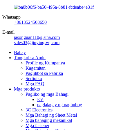
Whatsapp
+8613524508650
E-mail
jasonguan110@sina.com
sales03@jinying-wj.com
Bahay
Tungkol sa Amin
Profile ng Kumpanya
Kagamitan
Paglilibot sa Pabrika
Sertipiko
Mga FAQ
Mga produkto
Pagliko ng mga Bahagi
EV
paglalagay ng paghubog
3C Electronics
Mga Bahagi ng Sheet Metal
Mga bahaging mekanikal
Mga fastener