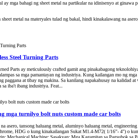
y mga bahagi ng sheet metal na partikular na idinisenyo at ginawa p
 sheet metal na materyales tulad ng bakal, hindi kinakalawang na ase
s Steel Turning Parts
ned Parts ay meticulously crafted gamit ang pinakabagong teknolohiya
umalampas sa mga pamantayan ng industriya. Kung kailangan mo ng m
ng paggana at tibay ng makina. Sa kanilang napakahusay na kalidad a
a iba't ibang industriya. Feat...
g mga turnilyo bolt nuts custom made car bolts
a asero, tansong haluang metal, aluminyo haluang metal, engineering
Chrome, HDG o kung kinakailangan Sukat M1.4-M72( 1/16”- 4'') o kung 
gin; Mechanical Machine; Sasakyan: Mga Kagamitan sa Pagsubok sa P