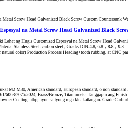
 Espesyal na Metal Screw Head Galvanized Black Scr
aki Lahat ng Hugis Customized Espesyal na Metal Screw Head Galvan
tainless Steel: carbon steel ; Grade: DIN:4.8, 6.8，8.8，9.8，10.9
or natural color) Production Process Heading+tooth rubbing, at CNC pa
 Sukat M2-M30, American standard, European standard, o non-standard
6063/7075/2024, Brass/Bronze, Titaniumetc. Tanggapin ang Finish Ma
Powder Coating, atbp, ayon sa iyong mga kinakailangan. Grade Carburiza