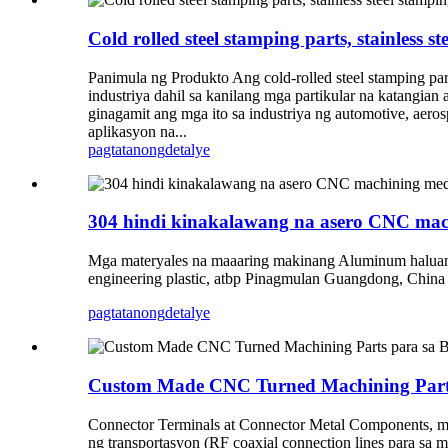
Cold rolled steel stamping parts, stainless 
Panimula ng Produkto Ang cold-rolled steel stamping part
industriya dahil sa kanilang mga partikular na katangian 
ginagamit ang mga ito sa industriya ng automotive, aero
aplikasyon na...
pagtatanong
detalye
304 hindi kinakalawang na asero CNC mac
Mga materyales na maaaring makinang Aluminum haluang me
engineering plastic, atbp Pinagmulan Guangdong, China
pagtatanong
detalye
Custom Made CNC Turned Machining Part
Connector Terminals at Connector Metal Components, mala
ng transportasyon (RF coaxial connection lines para sa m