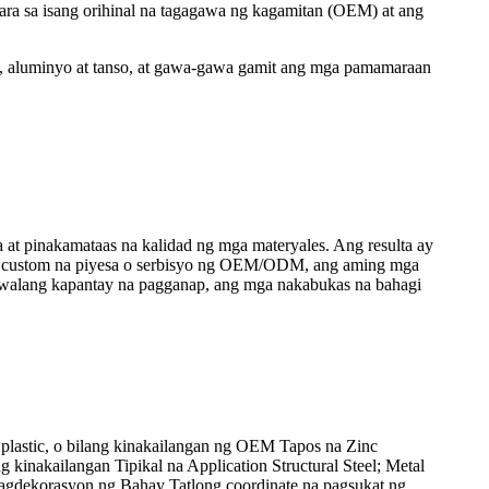
ara sa isang orihinal na tagagawa ng kagamitan (OEM) at ang
ro, aluminyo at tanso, at gawa-gawa gamit ang mga pamamaraan
 at pinakamataas na kalidad ng mga materyales. Ang resulta ay
ga custom na piyesa o serbisyo ng OEM/ODM, ang aming mga
t walang kapantay na pagganap, ang mga nakabukas na bahagi
 plastic, o bilang kinakailangan ng OEM Tapos na Zinc
kinakailangan Tipikal na Application Structural Steel; Metal
agdekorasyon ng Bahay Tatlong coordinate na pagsukat ng