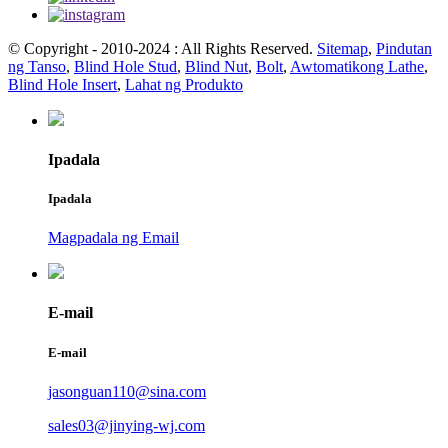
© Copyright - 2010-2024 : All Rights Reserved.
Sitemap
,
Pindutan
ng Tanso
,
Blind Hole Stud
,
Blind Nut
,
Bolt
,
Awtomatikong Lathe
,
Blind Hole Insert
,
Lahat ng Produkto
Ipadala
Ipadala
Magpadala ng Email
E-mail
E-mail
jasonguan110@sina.com
sales03@jinying-wj.com