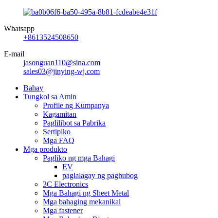
Whatsapp
+8613524508650
E-mail
jasonguan110@sina.com
sales03@jinying-wj.com
Bahay
Tungkol sa Amin
Profile ng Kumpanya
Kagamitan
Paglilibot sa Pabrika
Sertipiko
Mga FAQ
Mga produkto
Pagliko ng mga Bahagi
EV
paglalagay ng paghubog
3C Electronics
Mga Bahagi ng Sheet Metal
Mga bahaging mekanikal
Mga fastener