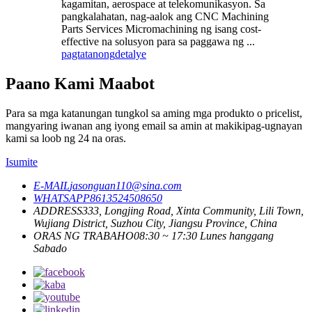
kagamitan, aerospace at telekomunikasyon. Sa
pangkalahatan, nag-aalok ang CNC Machining
Parts Services Micromachining ng isang cost-
effective na solusyon para sa paggawa ng ...
pagtatanong
detalye
Paano Kami Maabot
Para sa mga katanungan tungkol sa aming mga produkto o pricelist,
mangyaring iwanan ang iyong email sa amin at makikipag-ugnayan
kami sa loob ng 24 na oras.
Isumite
E-MAIL
jasonguan110@sina.com
WHATSAPP
8613524508650
ADDRESS
333, Longjing Road, Xinta Community, Lili Town,
Wujiang District, Suzhou City, Jiangsu Province, China
ORAS NG TRABAHO
08:30 ~ 17:30 Lunes hanggang
Sabado