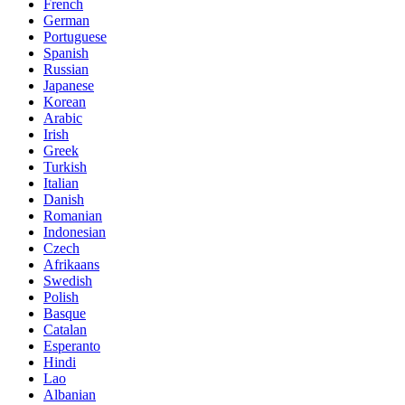
French
German
Portuguese
Spanish
Russian
Japanese
Korean
Arabic
Irish
Greek
Turkish
Italian
Danish
Romanian
Indonesian
Czech
Afrikaans
Swedish
Polish
Basque
Catalan
Esperanto
Hindi
Lao
Albanian