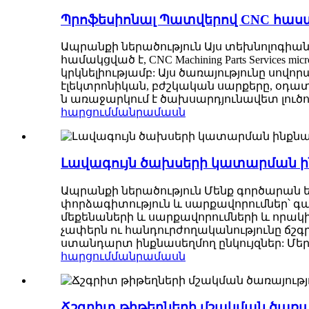
Պրոֆեսիոնալ Պատվերով CNC հաստ
Ապրանքի ներածություն Այս տեխնոլոգիան
համակցված է, CNC Machining Parts Service
կրկնելիությամբ: Այս ծառայությունը սով
էլեկտրոնիկան, բժշկական սարքերը, օդատիեզ
ն առաջարկում է ծախսարդյունավետ լուծու
հարցում
մանրամասն
Լավագույն ծախսերի կատարման ին
Ապրանքի ներածություն Մենք գործարան 
փորձագիտություն և սարքավորումներ՝ 
մեքենաների և սարքավորումների և որակի
չափերն ու հանդուրժողականությունը ճշ
ստանդարտ ինքնասեղմող ընկույզներ: Մեր
հարցում
մանրամասն
Ճշգրիտ թիթեղների մշակման ծառայ