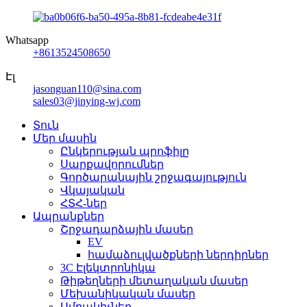
Whatsapp
+8613524508650
Էլ
jasonguan110@sina.com
sales03@jinying-wj.com
Տուն
Մեր մասին
Ընկերության պրոֆիլը
Սարքավորումներ
Գործարանային շրջագայություն
Վկայական
ՀՏՀ-ներ
Ապրանքներ
Շրջադարձային մասեր
EV
համաձուլվածքների ներդիրներ
3C Էլեկտրոնիկա
Թիթեղների մետաղական մասեր
Մեխանիկական մասեր
Ամրակիչներ