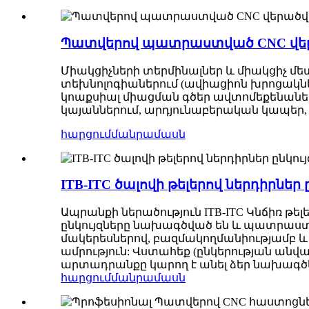
Պատվերով պատրաստված CNC վերա
Միակցիչների տերմինալներ և միակցիչ մե
տեխնոլոգիաներում (ավիացիոն խրոցակնե
կոաքսիալ միացման գծեր ավտոմեքենաներ
կայաններում, արդյունաբերական կապեր,
հարցում
մանրամասն
ITB-ITC ծալովի թելերով ներդիրներ
Ապրանքի ներածություն ITB-ITC Կնճիռ թել
ընկույզները նախագծված են և պատրաստվա
մակերեսներով, բազմակողմանիությամբ և
ամրություն: Վստահեք (ընկերության անվա
արտադրանքը կարող է անել ձեր նախագծե
հարցում
մանրամասն