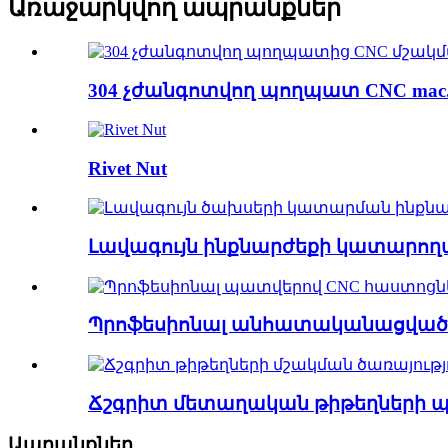
Առաջարկվող ապրանքներ
304 չժանգոտվող պողպատ CNC mac.
Rivet Nut
Լավագույն ինքնարժեքի կատարողակ
Պրոֆեսիոնալ անհատականացված C
Ճշգրիտ մետաղական թիթեղների պր
Ապրանքներ