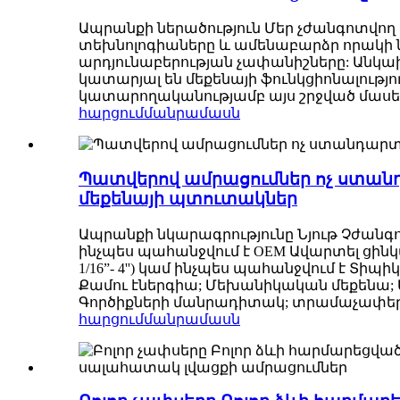
Ապրանքի ներածություն Մեր չժանգոտվո
տեխնոլոգիաները և ամենաբարձր որակի նյ
արդյունաբերության չափանիշները: Անկախ
կատարյալ են մեքենայի ֆունկցիոնալությ
կատարողականությամբ այս շրջված մասերը
հարցում
մանրամասն
Պատվերով ամրացումներ ոչ ստա
մեքենայի պտուտակներ
Ապրանքի նկարագրությունը Նյութ Չժանգ
ինչպես պահանջվում է OEM Ավարտել ցինկա
1/16”- 4'') կամ ինչպես պահանջվում է Տ
Քամու էներգիա; Մեխանիկական մեքենա; 
Գործիքների մանրադիտակ; տրամաչափեր; 
հարցում
մանրամասն