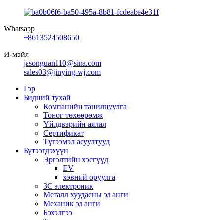
Whatsapp
+8613524508650
И-мэйл
jasonguan110@sina.com
sales03@jinying-wj.com
Гэр
Бидний тухай
Компанийн танилцуулга
Тоног төхөөрөмж
Үйлдвэрийн аялал
Сертификат
Түгээмэл асуултууд
Бүтээгдэхүүн
Эргэлтийн хэсгүүд
EV
хэвний оруулга
3С электроник
Металл хуудасны эд анги
Механик эд анги
Бэхэлгээ