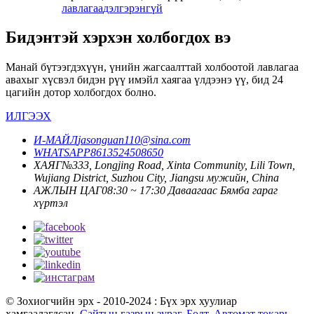
лавлагаа
дэлгэрэнгүй
Бидэнтэй хэрхэн холбогдох вэ
Манай бүтээгдэхүүн, үнийн жагсаалттай холбоотой лавлагаа
авахыг хүсвэл бидэн рүү имэйл хаягаа үлдээнэ үү, бид 24
цагийн дотор холбогдох болно.
ИЛГЭЭХ
И-МАЙЛ
jasonguan110@sina.com
WHATSAPP
8613524508650
ХАЯГ
№333, Longjing Road, Xinta Community, Lili Town,
Wujiang District, Suzhou City, Jiangsu мужийн, China
АЖЛЫН ЦАГ
08:30 ~ 17:30 Даваагаас Бямба гараг
хүртэл
© Зохиогчийн эрх - 2010-2024 : Бүх эрх хуулиар
хамгаалагдсан.
Сайтын газрын зураг
,
Болт
,
Автомат токарь
,