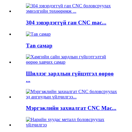
304 зэвэрдэггүй ган CNC mac...
Тав самар
Шилдэг зардлын гүйцэтгэл өөрөө
...
Мэргэжлийн захиалгат CNC Mac...