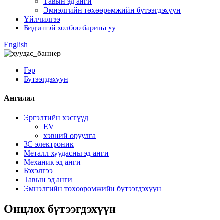
Тавын эд анги
Эмнэлгийн төхөөрөмжийн бүтээгдэхүүн
Үйлчилгээ
Бидэнтэй холбоо барина уу
English
Гэр
Бүтээгдэхүүн
Ангилал
Эргэлтийн хэсгүүд
EV
хэвний оруулга
3С электроник
Металл хуудасны эд анги
Механик эд анги
Бэхэлгээ
Тавын эд анги
Эмнэлгийн төхөөрөмжийн бүтээгдэхүүн
Онцлох бүтээгдэхүүн