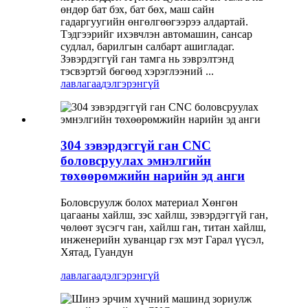
өндөр бат бэх, бат бөх, маш сайн
гадаргуугийн өнгөлгөөгээрээ алдартай.
Тэдгээрийг ихэвчлэн автомашин, сансар
судлал, барилгын салбарт ашигладаг.
Зэвэрдэггүй ган тамга нь зэврэлтэнд
тэсвэртэй бөгөөд хэрэглээний ...
лавлагаа
дэлгэрэнгүй
304 зэвэрдэггүй ган CNC
боловсруулах эмнэлгийн
төхөөрөмжийн нарийн эд анги
Боловсруулж болох материал Хөнгөн
цагааны хайлш, зэс хайлш, зэвэрдэггүй ган,
чөлөөт зүсэгч ган, хайлш ган, титан хайлш,
инженерийн хуванцар гэх мэт Гарал үүсэл,
Хятад, Гуандун
лавлагаа
дэлгэрэнгүй