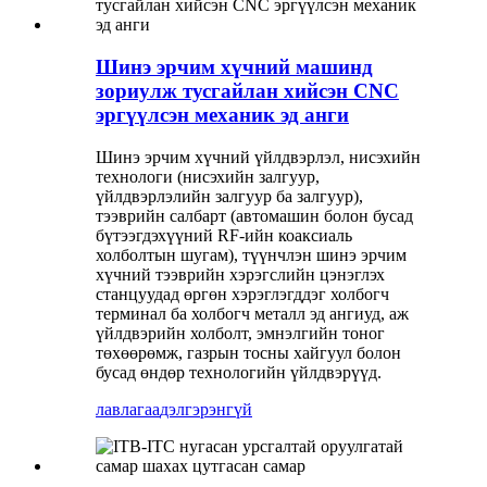
Шинэ эрчим хүчний машинд
зориулж тусгайлан хийсэн CNC
эргүүлсэн механик эд анги
Шинэ эрчим хүчний үйлдвэрлэл, нисэхийн
технологи (нисэхийн залгуур,
үйлдвэрлэлийн залгуур ба залгуур),
тээврийн салбарт (автомашин болон бусад
бүтээгдэхүүний RF-ийн коаксиаль
холболтын шугам), түүнчлэн шинэ эрчим
хүчний тээврийн хэрэгслийн цэнэглэх
станцуудад өргөн хэрэглэгддэг холбогч
терминал ба холбогч металл эд ангиуд, аж
үйлдвэрийн холболт, эмнэлгийн тоног
төхөөрөмж, газрын тосны хайгуул болон
бусад өндөр технологийн үйлдвэрүүд.
лавлагаа
дэлгэрэнгүй