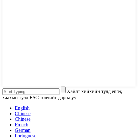
Хайлт хийхийн тулд enter,
хаахын тулд ESC товчийг дарна уу
English
Chinese
Chinese
French
German
Portuguese