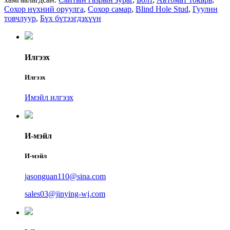
Сохор нүхний оруулга
,
Сохор самар
,
Blind Hole Stud
,
Гуулин
товчлуур
,
Бүх бүтээгдэхүүн
Илгээх
Илгээх
Имэйл илгээх
И-мэйл
И-мэйл
jasonguan110@sina.com
sales03@jinying-wj.com