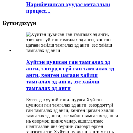
Нарийвчилсан хуудас металлын
процесс...
Бүтээгдэхүүн
Хүйтэн цувисан ган тамгалах эд
анги, зэвэрдэггүй ган тамгалах эд
анги, хөнгөн цагаан хайлш
тамгалах эд анги, зэс хайлш
тамгалах эд анги
Бүтээгдэхүүний танилцуулга Хүйтэн
цувисан ган тамгалах эд анги, зэвэрдэггүй
ган тамгалах эд анги, хөнгөн цагаан хайлш
тамгалах эд анги, зэс хайлш тамгалах эд анги
нь өвөрмөц шинж чанар, ашиглалтаас
шалтгаалан янз бүрийн салбарт өргөн
хэрэглэгддэг. Хүйтэн цувисан ган тамга нь