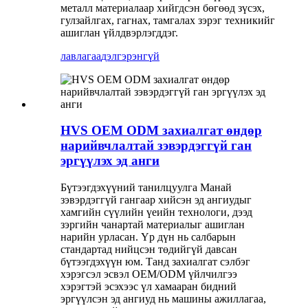
металл материалаар хийгдсэн бөгөөд зүсэх,
гулзайлгах, гагнах, тамгалах зэрэг техникийг
ашиглан үйлдвэрлэгддэг.
лавлагаа
дэлгэрэнгүй
HVS OEM ODM захиалгат өндөр
нарийвчлалтай зэвэрдэггүй ган
эргүүлэх эд анги
Бүтээгдэхүүний танилцуулга Манай
зэвэрдэггүй гангаар хийсэн эд ангиудыг
хамгийн сүүлийн үеийн технологи, дээд
зэргийн чанартай материалыг ашиглан
нарийн урласан. Үр дүн нь салбарын
стандартад нийцсэн төдийгүй давсан
бүтээгдэхүүн юм. Танд захиалгат сэлбэг
хэрэгсэл эсвэл OEM/ODM үйлчилгээ
хэрэгтэй эсэхээс үл хамааран бидний
эргүүлсэн эд ангиуд нь машины ажиллагаа,