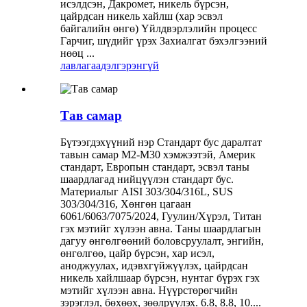
исэлдсэн, Дакромет, никель бүрсэн,
цайрдсан никель хайлш (хар эсвэл
байгалийн өнгө) Үйлдвэрлэлийн процесс
Гарчиг, шүдийг үрэх Захиалгат бэхэлгээний
нөөц ...
лавлагаа
дэлгэрэнгүй
Тав самар
Бүтээгдэхүүний нэр Стандарт бус даралтат
тавын самар М2-М30 хэмжээтэй, Америк
стандарт, Европын стандарт, эсвэл таны
шаардлагад нийцүүлэн стандарт бус.
Материалыг AISI 303/304/316L, SUS
303/304/316, Хөнгөн цагаан
6061/6063/7075/2024, Гуулин/Хүрэл, Титан
гэх мэтийг хүлээн авна. Таны шаардлагын
дагуу өнгөлгөөний боловсруулалт, энгийн,
өнгөлгөө, цайр бүрсэн, хар исэл,
аноджуулах, идэвхгүйжүүлэх, цайрдсан
никель хайлшаар бүрсэн, нунтаг бүрэх гэх
мэтийг хүлээн авна. Нүүрстөрөгчийн
зэрэглэл, бөхөөх, зөөлрүүлэх. 6.8, 8.8, 10....