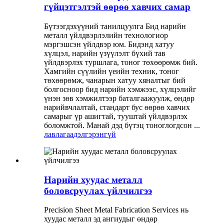
гүйцэтгэлтэй өөрөө хавчих самар
Бүтээгдэхүүний танилцуулга Бид нарийн
металл үйлдвэрлэлийн технологиор
мэргэшсэн үйлдвэр юм. Бидэнд хатуу
хүлцэл, нарийн үзүүлэлт бүхий тав
үйлдвэрлэх туршлага, тоног төхөөрөмж бий.
Хамгийн сүүлийн үеийн техник, тоног
төхөөрөмж, чанарын хатуу хяналтыг бий
болгосноор бид нарийн хэмжээс, хүлцэлийг
үнэн зөв хэмжилтээр баталгаажуулж, өндөр
нарийвчлалтай, стандарт бус өөрөө хавчих
самарыг үр ашигтай, тууштай үйлдвэрлэх
боломжтой. Манай дэд бүтэц тоноглогдсон ...
лавлагаа
дэлгэрэнгүй
Нарийн хуудас металл
боловсруулах үйлчилгээ
Precision Sheet Metal Fabrication Services нь
хуудас металл эд ангиудыг өндөр