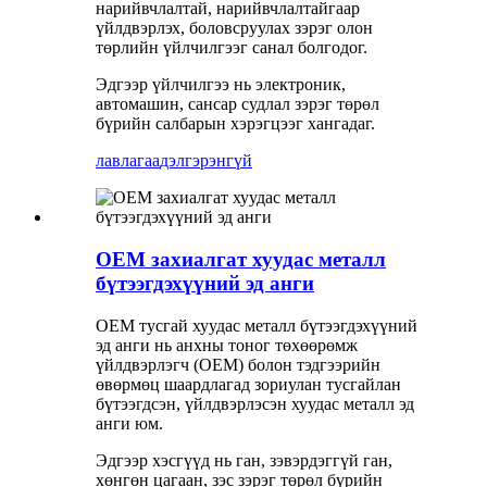
нарийвчлалтай, нарийвчлалтайгаар
үйлдвэрлэх, боловсруулах зэрэг олон
төрлийн үйлчилгээг санал болгодог.
Эдгээр үйлчилгээ нь электроник,
автомашин, сансар судлал зэрэг төрөл
бүрийн салбарын хэрэгцээг хангадаг.
лавлагаа
дэлгэрэнгүй
OEM захиалгат хуудас металл
бүтээгдэхүүний эд анги
OEM тусгай хуудас металл бүтээгдэхүүний
эд анги нь анхны тоног төхөөрөмж
үйлдвэрлэгч (OEM) болон тэдгээрийн
өвөрмөц шаардлагад зориулан тусгайлан
бүтээгдсэн, үйлдвэрлэсэн хуудас металл эд
анги юм.
Эдгээр хэсгүүд нь ган, зэвэрдэггүй ган,
хөнгөн цагаан, зэс зэрэг төрөл бүрийн