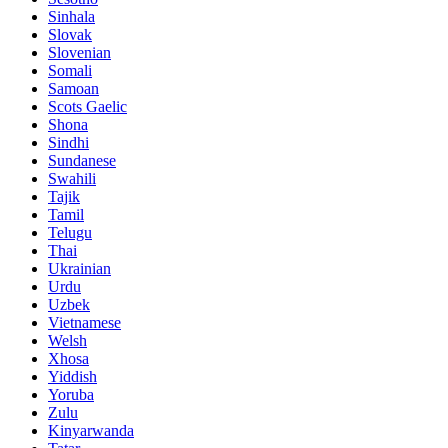
Sinhala
Slovak
Slovenian
Somali
Samoan
Scots Gaelic
Shona
Sindhi
Sundanese
Swahili
Tajik
Tamil
Telugu
Thai
Ukrainian
Urdu
Uzbek
Vietnamese
Welsh
Xhosa
Yiddish
Yoruba
Zulu
Kinyarwanda