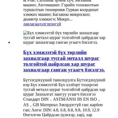
& Pole; Салхины эрчим хүч; Механик
машин; Автомашин: Гэрийн тохижилтын
туршилтын төхөөрөмж Гурван координат
хэмжих машин; Багажны микроскоп;
диаметр хэмжигч; Микро...
лавлагаа
дэлгэрэнгүй
Бүх хэмжээтэй бүх төрлийн
захиалгаар тусгай металл шураг
толгойтой цайрдсан хар шураг
захиалгаар ганган угаагч бэхэлгээ.
Бүтээгдэхүүний танилцуулга Бүтээгдэхүүний
нэр Бүх хэмжээтэй Бүх хэлбэрт тохирсон
тусгай металл шураг толгойтой цайрдсан хар
шураг Захиалгат лангуу угаагч бэхэлгээ
Стандарт DIN，ASTM/ANSI JIS EN ISO，
AS，GB Материал Зэвэрдэггүй ган: карбон
ган; Анги: DIN: 4.8, 6.8, 8.8, 9.8, 10.9, 12.9
Өнгөлгөө Цайрдсан (цэнхэр, хар), хар