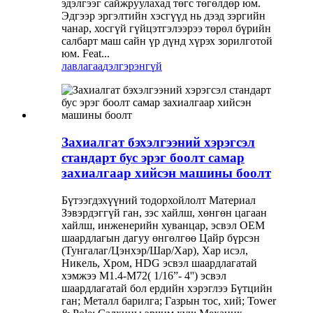
эдэлгээг сайжруулахад төгс төгөлдөр юм.
Эдгээр эргэлтийн хэсгүүд нь дээд зэргийн
чанар, хосгүй гүйцэтгэлээрээ төрөл бүрийн
салбарт маш сайн үр дүнд хүрэх зорилготой
юм. Feat...
лавлагаа
дэлгэрэнгүй
Захиалгат бэхэлгээний хэрэгсэл
стандарт бус эрэг боолт самар
захиалгаар хийсэн машины боолт
Бүтээгдэхүүний тодорхойлолт Материал
Зэвэрдэггүй ган, зэс хайлш, хөнгөн цагаан
хайлш, инженерийн хуванцар, эсвэл OEM
шаардлагын дагуу өнгөлгөө Цайр бүрсэн
(Тунгалаг/Цэнхэр/Шар/Хар), Хар исэл,
Никель, Хром, HDG эсвэл шаардлагатай
хэмжээ M1.4-M72( 1/16”- 4'') эсвэл
шаардлагатай бол ердийн хэрэглээ Бүтцийн
ган; Металл барилга; Газрын тос, хий; Tower