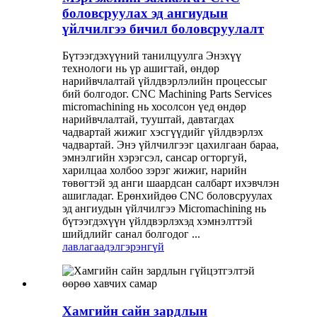
боловсруулах эд ангиудын
үйлчилгээ бичил боловсруулалт
Бүтээгдэхүүний танилцуулга Энэхүү
технологи нь үр ашигтай, өндөр
нарийвчлалтай үйлдвэрлэлийн процессыг
бий болгодог. CNC Machining Parts Services
micromachining нь хосолсон үед өндөр
нарийвчлалтай, тууштай, давтагдах
чадвартай жижиг хэсгүүдийг үйлдвэрлэх
чадвартай. Энэ үйлчилгээг цахилгаан бараа,
эмнэлгийн хэрэгсэл, сансар огторгуй,
харилцаа холбоо зэрэг жижиг, нарийн
төвөгтэй эд анги шаардсан салбарт ихэвчлэн
ашигладаг. Ерөнхийдөө CNC боловсруулах
эд ангиудын үйлчилгээ Micromachining нь
бүтээгдэхүүн үйлдвэрлэхэд хэмнэлттэй
шийдлийг санал болгодог ...
лавлагаа
дэлгэрэнгүй
Хамгийн сайн зардлын