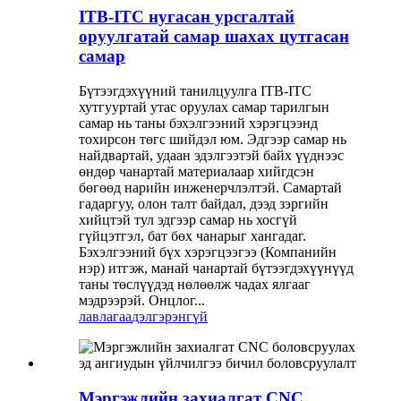
ITB-ITC нугасан урсгалтай
оруулгатай самар шахах цутгасан
самар
Бүтээгдэхүүний танилцуулга ITB-ITC
хутгууртай утас оруулах самар тарилгын
самар нь таны бэхэлгээний хэрэгцээнд
тохирсон төгс шийдэл юм. Эдгээр самар нь
найдвартай, удаан эдэлгээтэй байх үүднээс
өндөр чанартай материалаар хийгдсэн
бөгөөд нарийн инженерчлэлтэй. Самартай
гадаргуу, олон талт байдал, дээд зэргийн
хийцтэй тул эдгээр самар нь хосгүй
гүйцэтгэл, бат бөх чанарыг хангадаг.
Бэхэлгээний бүх хэрэгцээгээ (Компанийн
нэр) итгэж, манай чанартай бүтээгдэхүүнүүд
таны төслүүдэд нөлөөлж чадах ялгааг
мэдрээрэй. Онцлог...
лавлагаа
дэлгэрэнгүй
Мэргэжлийн захиалгат CNC