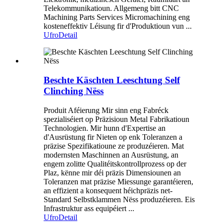
Telekommunikatioun. Allgemeng bitt CNC
Machining Parts Services Micromachining eng
kosteneffektiv Léisung fir d'Produktioun vun ...
Ufro
Detail
Beschte Käschten Leeschtung Self
Clinching Nëss
Produit Aféierung Mir sinn eng Fabréck
spezialiséiert op Präzisioun Metal Fabrikatioun
Technologien. Mir hunn d'Expertise an
d'Ausrüstung fir Nieten op enk Toleranzen a
präzise Spezifikatioune ze produzéieren. Mat
modernsten Maschinnen an Ausrüstung, an
engem zolitte Qualitéitskontrollprozess op der
Plaz, kënne mir déi präzis Dimensiounen an
Toleranzen mat präzise Miessunge garantéieren,
an effizient a konsequent héichpräzis net-
Standard Selbstklammen Nëss produzéieren. Eis
Infrastruktur ass equipéiert ...
Ufro
Detail