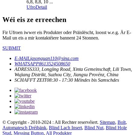
6,8, 8,8, 10 ...
Ufro
Detail
Wéi eis ze erreechen
Fir Ufroen iwwer eis Produkter oder Präislëscht, loosst w.e.g. Är E-
Mail un eis a mir kontaktéiere bannent 24 Stonnen.
SUBMIT
E-MAIL
jasonguan110@sina.com
WHATSAPP
8613524508650
ADRESS
333, Longjing Road, Xinta Gemeinschaft, Lili Town,
Wujiang Distrikt, Suzhou City, Jiangsu Provënz, China
SCHAFFT ZEIT
08:30 - 17:30 Méindes bis Samschdes
© Copyright - 2010-2024 : All Rechter reservéiert.
Sitemap
,
Bolt
,
Automatesch Dréibänk
,
Blind Lach Insert
,
Blind Nut
,
Blind Hole
Stud
,
Messing Button
,
All Produkter