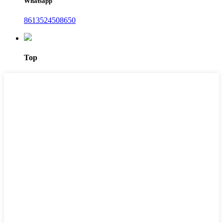
Whatsapp
8613524508650
Top