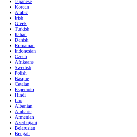
Japanese
Korean
Arabic
Irish
Greek
Turkish
Italian
Danish
Romanian
Indonesian
Czech
Afrikaans
Swedish
Polish
Basque
Catalan
Esperanto
Hindi
Lao
Albanian
Amharic
Armenian
Azerbaijani
Belarusian
Bengali