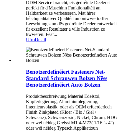
ODM Service braucht, eis gedréinte Deeler si
perfekt fir d'Maschinn Funktionalitéit an
Haltbarkeet ze verbesseren. Mat hirer
héichqualitativer Qualitéit an oniwwertraffer
Leeschtung sinn dës gedréinte Deeler entwéckelt
fir exzellent Resultater a ville Industrien ze
liwweren. Feat...
Ufro
Detail
Benotzerdefinéiert Fasteners Net-
Standard Schrauwen Bolzen Nëss
Benotzerdefinéiert Auto Bolzen
Produktbeschreiwung Material Edelstol,
Kupferlegierung, Aluminiumlegierung,
Ingenieursplastik, oder als OEM erfuerderlech
Finish Zinkplated (Kloer / Blo / Giel /
Schwaarz), Schwaarzoxid, Nickel, Chrom, HDG
oder wéi néideg Gréisst M1.4-M72( 1/16 "- 4'')
oder wéi néideg Typesch Applikatioun