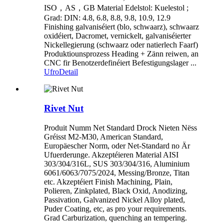
ISO，AS，GB Material Edelstol: Kuelestol ;
Grad: DIN: 4.8, 6.8, 8.8, 9.8, 10.9, 12.9
Finishing galvaniséiert (blo, schwaarz), schwaarz
oxidéiert, Dacromet, vernickelt, galvaniséierter
Nickellegierung (schwaarz oder natierlech Faarf)
Produktiounsprozess Heading + Zänn reiwen, an
CNC fir Benotzerdefinéiert Befestigungslager ...
Ufro
Detail
Rivet Nut
Produit Numm Net Standard Drock Nieten Nëss
Gréisst M2-M30, American Standard,
Europäescher Norm, oder Net-Standard no Är
Ufuerderunge. Akzeptéieren Material AISI
303/304/316L, SUS 303/304/316, Aluminium
6061/6063/7075/2024, Messing/Bronze, Titan
etc. Akzeptéiert Finish Machining, Plain,
Polieren, Zinkplated, Black Oxid, Anodizing,
Passivation, Galvanized Nickel Alloy plated,
Puder Coating, etc, as pro your requirements.
Grad Carburization, quenching an tempering.