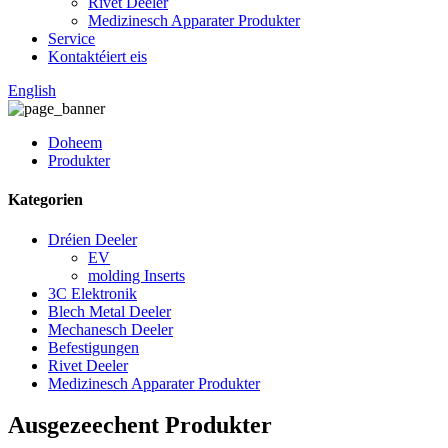
Rivet Deeler
Medizinesch Apparater Produkter
Service
Kontaktéiert eis
English
Doheem
Produkter
Kategorien
Dréien Deeler
EV
molding Inserts
3C Elektronik
Blech Metal Deeler
Mechanesch Deeler
Befestigungen
Rivet Deeler
Medizinesch Apparater Produkter
Ausgezeechent Produkter