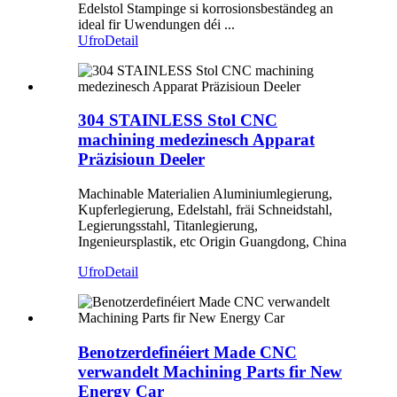
Edelstol Stampinge si korrosionsbeständeg an
ideal fir Uwendungen déi ...
Ufro
Detail
304 STAINLESS Stol CNC
machining medezinesch Apparat
Präzisioun Deeler
Machinable Materialien Aluminiumlegierung,
Kupferlegierung, Edelstahl, fräi Schneidstahl,
Legierungsstahl, Titanlegierung,
Ingenieursplastik, etc Origin Guangdong, China
Ufro
Detail
Benotzerdefinéiert Made CNC
verwandelt Machining Parts fir New
Energy Car