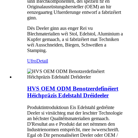
sinn Blechkomponenten, déi speziell fir en
Originalausrüstungshersteller (OEM) an hir
eenzegaarteg Ufuerderunge entworf a fabrizéiert
ginn.
Dës Deeler ginn aus enger Rei vu
Blechmaterialien wéi Stol, Edelstol, Aluminium a
Kupfer gemaach, a si fabrizéiert mat Techniken
wéi Ausschneiden, Biegen, Schweißen a
Stamping.
Ufro
Detail
HVS OEM ODM Benotzerdefinéiert
Héichpräzis Edelstahl Dréideeler
Produktintroduktioun Eis Edelstahl gedréinte
Deeler si virsiichteg mat der leschter Technologie
an héchster Qualitéitsmaterialien gemaach.
D'Resultat ass e Produkt dat net nëmmen den
Industrienormen entsprécht, mee iwwerschreift.
Egal ob Dir personaliséiert Deeler oder OEM /