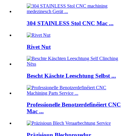
304 STAINLESS Stol CNC Mac ...
Rivet Nut
Bescht Käschte Leeschtung Selbst ...
Professionelle Benotzerdefinéiert CNC
Mac ...
Präzisioun Blechprozedur ...