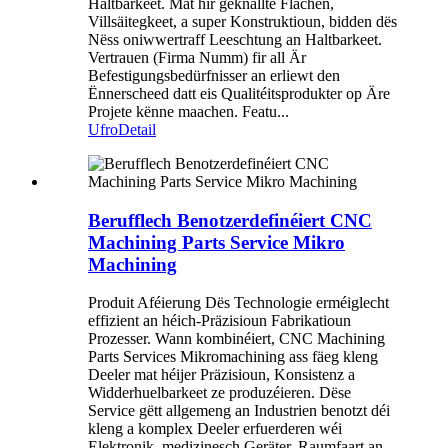
Haltbarkeet. Mat hir geknallte Flächen,
Villsäitegkeet, a super Konstruktioun, bidden dës
Nëss oniwwertraff Leeschtung an Haltbarkeet.
Vertrauen (Firma Numm) fir all Är
Befestigungsbedürfnisser an erliewt den
Ënnerscheed datt eis Qualitéitsprodukter op Äre
Projete kënne maachen. Featu...
Ufro
Detail
Berufflech Benotzerdefinéiert CNC
Machining Parts Service Mikro
Machining
Produit Aféierung Dës Technologie erméiglecht
effizient an héich-Präzisioun Fabrikatioun
Prozesser. Wann kombinéiert, CNC Machining
Parts Services Mikromachining ass fäeg kleng
Deeler mat héijer Präzisioun, Konsistenz a
Widderhuelbarkeet ze produzéieren. Dëse
Service gëtt allgemeng an Industrien benotzt déi
kleng a komplex Deeler erfuerderen wéi
Elektronik, medizinesch Geräter, Raumfaart an