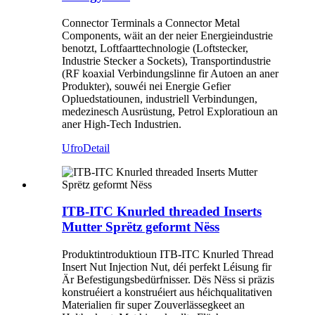
Connector Terminals a Connector Metal
Components, wäit an der neier Energieindustrie
benotzt, Loftfaarttechnologie (Loftstecker,
Industrie Stecker a Sockets), Transportindustrie
(RF koaxial Verbindungslinne fir Autoen an aner
Produkter), souwéi nei Energie Gefier
Opluedstatiounen, industriell Verbindungen,
medezinesch Ausrüstung, Petrol Exploratioun an
aner High-Tech Industrien.
Ufro
Detail
ITB-ITC Knurled threaded Inserts
Mutter Sprëtz geformt Nëss
Produktintroduktioun ITB-ITC Knurled Thread
Insert Nut Injection Nut, déi perfekt Léisung fir
Är Befestigungsbedürfnisser. Dës Nëss si präzis
konstruéiert a konstruéiert aus héichqualitativen
Materialien fir super Zouverlässegkeet an