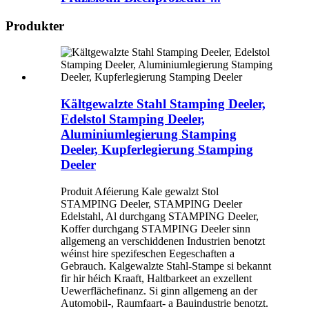
Produkter
Kältgewalzte Stahl Stamping Deeler,
Edelstol Stamping Deeler,
Aluminiumlegierung Stamping
Deeler, Kupferlegierung Stamping
Deeler
Produit Aféierung Kale gewalzt Stol
STAMPING Deeler, STAMPING Deeler
Edelstahl, Al durchgang STAMPING Deeler,
Koffer durchgang STAMPING Deeler sinn
allgemeng an verschiddenen Industrien benotzt
wéinst hire spezifeschen Eegeschaften a
Gebrauch. Kalgewalzte Stahl-Stampe si bekannt
fir hir héich Kraaft, Haltbarkeet an exzellent
Uewerflächefinanz. Si ginn allgemeng an der
Automobil-, Raumfaart- a Bauindustrie benotzt.