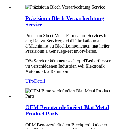
Präzisioun Blech Veraarbechtung
Service
Precision Sheet Metal Fabrication Services bitt
eng Rei vu Servicer, déi d'Fabrikatioun an
d'Machining vu Blechkomponenten mat héijer
Präzisioun a Genauegkeet involvéieren.
Dës Servicer këmmere sech op d'Bedierfnesser
vu verschiddenen Industrien wéi Elektronik,
Automobil, a Raumfaart.
Ufro
Detail
OEM Benotzerdefinéiert Blat Metal
Product Parts
OEM Benotzerdefinéiert Blechproduktdeeler