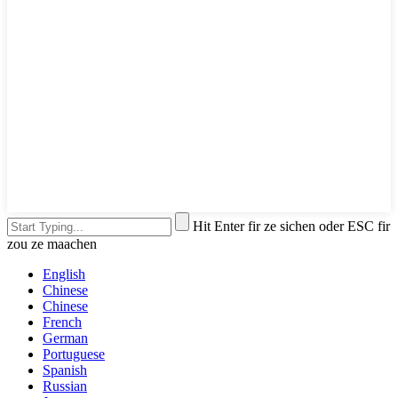
Hit Enter fir ze sichen oder ESC fir
zou ze maachen
English
Chinese
Chinese
French
German
Portuguese
Spanish
Russian