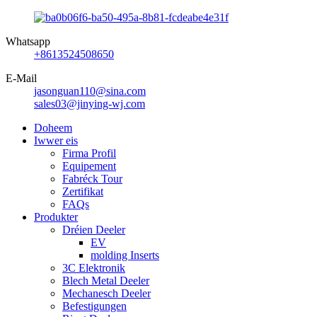
Whatsapp
+8613524508650
E-Mail
jasonguan110@sina.com
sales03@jinying-wj.com
Doheem
Iwwer eis
Firma Profil
Equipement
Fabréck Tour
Zertifikat
FAQs
Produkter
Dréien Deeler
EV
molding Inserts
3C Elektronik
Blech Metal Deeler
Mechanesch Deeler
Befestigungen