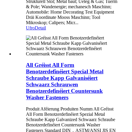
Strukturell Stol; Metal baut; Ueleg & Gas; Tuerm
& Pole; Wandenergie; mechanesch Maschinn;
Automobile: Home Decorating Test Equipment
Dräi Koordinate Mooss Maschinn; Tool
Mikroskop; Calipers; Micr...
Ufro
Detail
All Gréisst All Form
Benotzerdefinéiert Special Metal
Schraube Kapp Galvaniséiert
Schwaarz Schrauwen
Benotzerdefinéiert Countersunk
Washer Fasteners
Produit Aféierung Produiten Numm All Gréisst
All Form Benotzerdefinéiert Spezial Metal
Schraube Kapp Galvanized Schwaarz Schraube
Benotzerdefinéiert Countersunk Washer
Fasteners Standard DIN，ASTM/ANSI JIS EN