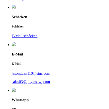
Schécken
Schécken
E-Mail schécken
E-Mail
E-Mail
jasonguan110@sina.com
sales03@jinying-wj.com
Whatsapp