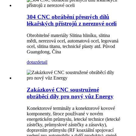
304 CNC obrábění přesných dílů
lékařských přístrojů z nerezové oceli
Obrobitelné materiály Slitina hliníku, slitina
mědi, nerezová ocel, automatová ocel, legovaná
ocel, slitina titanu, technické plasty atd. Původ
Guangdong, Čína
dotaz
detail
Zakázkové CNC soustružené
obráběcí díly pro nový vůz Energy
Konektorové terminály a konektorové kovové
komponenty, široce používané v novém
energetickém průmyslu, letecké technice (letecké
zástrčky, průmyslové zástrčky a zásuvky),
dopravním průmyslu (RF koaxiální spojovací
vedení pro automobily a další produkty), stejně