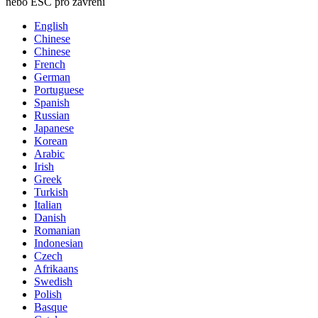
nebo ESC pro zavření
English
Chinese
Chinese
French
German
Portuguese
Spanish
Russian
Japanese
Korean
Arabic
Irish
Greek
Turkish
Italian
Danish
Romanian
Indonesian
Czech
Afrikaans
Swedish
Polish
Basque