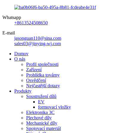
Whatsapp
+8613524508650
E-mail
jasonguan110@sina.com
sales03@jinying-wj.com
Domov
O nás
Profil společnosti
Zařízení
Prohlídka továrny
Osvědčení
Nejčastější dotazy
Produkty
Soustružení dílů
EV
formovací vložky
Elektronika 3C
Plechové díly
Mechanické díly
Spojovací materiál