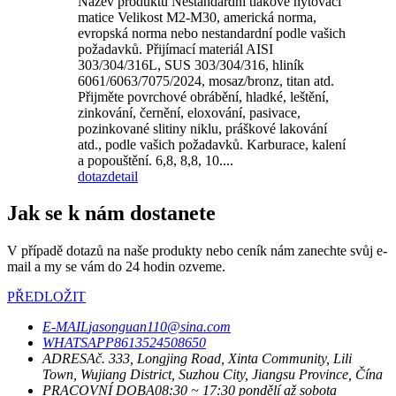
Název produktu Nestandardní tlakové nýtovací
matice Velikost M2-M30, americká norma,
evropská norma nebo nestandardní podle vašich
požadavků. Přijímací materiál AISI
303/304/316L, SUS 303/304/316, hliník
6061/6063/7075/2024, mosaz/bronz, titan atd.
Přijměte povrchové obrábění, hladké, leštění,
zinkování, černění, eloxování, pasivace,
pozinkované slitiny niklu, práškové lakování
atd., podle vašich požadavků. Karburace, kalení
a popouštění. 6,8, 8,8, 10....
dotaz
detail
Jak se k nám dostanete
V případě dotazů na naše produkty nebo ceník nám zanechte svůj e-
mail a my se vám do 24 hodin ozveme.
PŘEDLOŽIT
E-MAIL
jasonguan110@sina.com
WHATSAPP
8613524508650
ADRESA
č. 333, Longjing Road, Xinta Community, Lili
Town, Wujiang District, Suzhou City, Jiangsu Province, Čína
PRACOVNÍ DOBA
08:30 ~ 17:30 pondělí až sobota