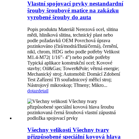
Vlastní spojovací prvky nestandardní
šrouby šroubové matice na zakázku
vyrobené šrouby do auta
Popis produktu Materiál Nerezová ocel, slitina
mědi, hliníková slitina, technický plast nebo
podle požadavků OEM Povrchová úprava
pozinkováno (čirá/modrá/žlutá/černá), černění,
nikl, chrom, HDG nebo podle potřeby Velikost
M1.4-M72( 1/16”- 4'') nebo podle potřeby
Typická aplikace konstrukční ocel; Kovové
stavby; Oil&Gas; Tower&Pole; větrná energie;
Mechanický stroj; Automobil: Domácí Zdobení
Test Zařízení Tři souřadnicový měřicí stroj;
Nástrojový mikroskop; Třmeny; Mikro...
dotaz
detail
Všechny velikosti Všechny tvary
přizpůsobené speciální kovová hlava