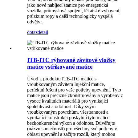
jako nové nabíjecí stanice pro energetická
vozidla, průmyslová spojení, lékařské vybavení,
průzkum ropy a další technologicky vyspělá
odvětví.
dotaz
detail
ITB-ITC rýhované závitové vložky
matice vstřikované matice
Úvod k produktu ITB-ITC matice s
vroubkovaným závitem Injekční matice,
perfektní řešení pro vaše potřeby upevnění. Tyto
matice jsou precizně zkonstruovány a vyrobeny z
vysoce kvalitních materiálů pro vynikající
spolehlivost a odolnost. Díky svým
vroubkovaným povrchům, všestrannosti a
vynikající konstrukci poskytují tyto matice
bezkonkurenční výkon a odolnost. Důvěřujte
(názvu společnosti) pro všechny své potřeby v
oblasti upevnění a zažijte rozdíl, který mohou