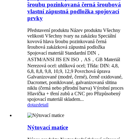
šroubu pozinkovaná černá šroubová
vlastní zápustná podložka spojovací
prvky
Představení produktu Název produktu Všechny
velikosti Všechny tvary na zakázku Speciální
kovová hlava šroubu pozinkovaná černá
šroubová zakázková zápustná podložka
Spojovací materiál Standardní DIN，
ASTM/ANSI JIS EN ISO，AS，GB Materiál
Nerezová ocel: uhlíková ocel; Třída: DIN: 4,8,
6,8, 8,8, 9,8, 10,9, 12,9 Povrchová úprava
Galvanizované (modré, černé), černě oxidované,
Dacromet, poniklované, galvanizovaná slitina
niklu (černá nebo přírodní barva) Výrobní proces
Hlavička + tření zubů a CNC pro Přizpůsobený
spojovací materiál skladem...
dotaz
detail
Nýtovací matice