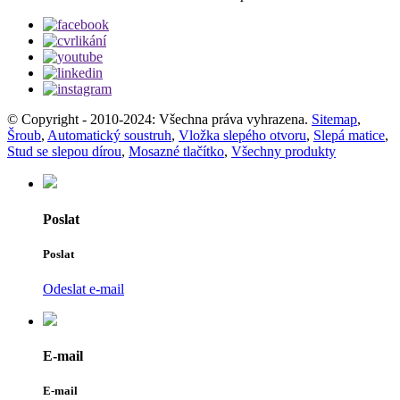
© Copyright - 2010-2024: Všechna práva vyhrazena.
Sitemap
,
Šroub
,
Automatický soustruh
,
Vložka slepého otvoru
,
Slepá matice
,
Stud se slepou dírou
,
Mosazné tlačítko
,
Všechny produkty
Poslat
Poslat
Odeslat e-mail
E-mail
E-mail