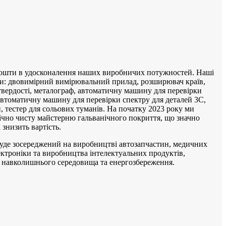
кошти в удосконалення наших виробничих потужностей. Наші
и: двовимірний вимірювальний прилад, розширювач країв,
 твердості, металограф, автоматичну машину для перевірки
 автоматичну машину для перевірки спектру для деталей 3C,
, тестер для сольових туманів. На початку 2023 року ми
ічно чисту майстерню гальванічного покриття, що значно
знизить вартість.
буде зосереджений на виробництві автозапчастин, медичних
ектроніки та виробництва інтелектуальних продуктів,
 навколишнього середовища та енергозбереження.