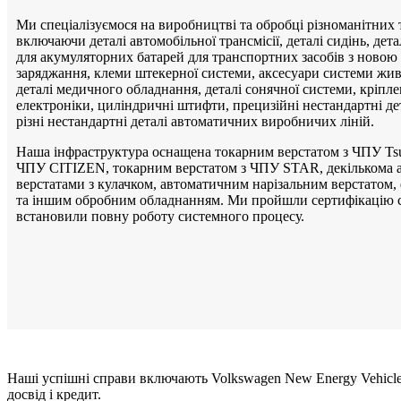
Ми спеціалізуємося на виробництві та обробці різноманітних
включаючи деталі автомобільної трансмісії, деталі сидінь, дет
для акумуляторних батарей для транспортних засобів з новою 
заряджання, клеми штекерної системи, аксесуари системи жив
деталі медичного обладнання, деталі сонячної системи, кріпле
електроніки, циліндричні штифти, прецизійні нестандартні де
різні нестандартні деталі автоматичних виробничих ліній.
Наша інфраструктура оснащена токарним верстатом з ЧПУ Tsu
ЧПУ CITIZEN, токарним верстатом з ЧПУ STAR, декількома
верстатами з кулачком, автоматичним нарізальним верстатом, 
та іншим обробним обладнанням. Ми пройшли сертифікацію с
встановили повну роботу системного процесу.
Наші успішні справи включають Volkswagen New Energy Vehicle, 
досвід і кредит.