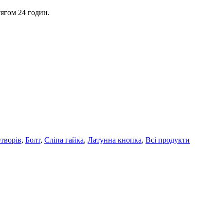
ягом 24 годин.
отворів
,
Болт
,
Сліпа гайка
,
Латунна кнопка
,
Всі продукти