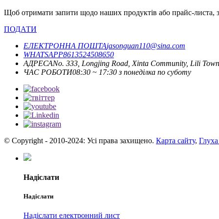
Щоб отримати запити щодо наших продуктів або прайс-листа, за
ПОДАТИ
ЕЛЕКТРОННА ПОШТА
jasonguan110@sina.com
WHATSAPP
8613524508650
АДРЕСА
No. 333, Longjing Road, Xinta Community, Lili Town,
ЧАС РОБОТИ
08:30 ~ 17:30 з понеділка по суботу
© Copyright - 2010-2024: Усі права захищено.
Карта сайту
,
Глуха
Надіслати
Надіслати
Надіслати електронний лист