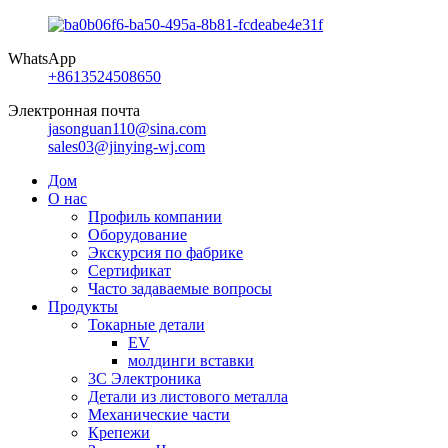
WhatsApp
+8613524508650
Электронная почта
jasonguan110@sina.com
sales03@jinying-wj.com
Дом
О нас
Профиль компании
Оборудование
Экскурсия по фабрике
Сертификат
Часто задаваемые вопросы
Продукты
Токарные детали
EV
молдинги вставки
3С Электроника
Детали из листового металла
Механические части
Крепежи