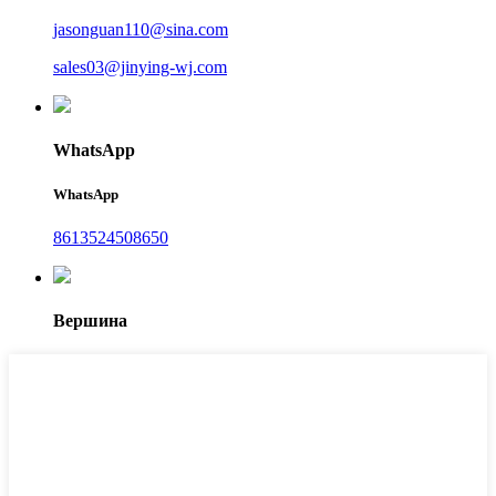
jasonguan110@sina.com
sales03@jinying-wj.com
WhatsApp
WhatsApp
8613524508650
Вершина