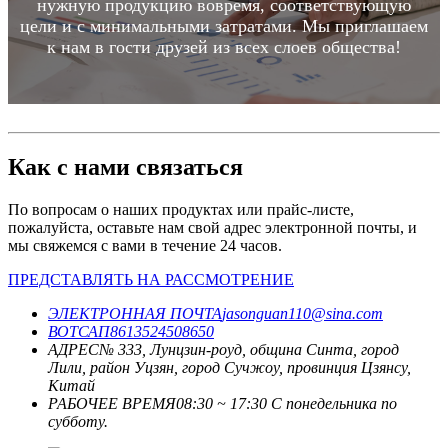
нужную продукцию вовремя, соответствующую
цели и с минимальными затратами. Мы приглашаем
к нам в гости друзей из всех слоев общества!
Как с нами связаться
По вопросам о наших продуктах или прайс-листе,
пожалуйста, оставьте нам свой адрес электронной почты, и
мы свяжемся с вами в течение 24 часов.
ПРЕДСТАВЛЯТЬ НА РАССМОТРЕНИЕ
ЭЛЕКТРОННАЯ ПОЧТА
jasonguan110@sina.com
ВОТСАП
8613524508650
АДРЕС
№ 333, Лунцзин-роуд, община Синта, город
Лили, район Уцзян, город Сучжоу, провинция Цзянсу,
Китай
РАБОЧЕЕ ВРЕМЯ
08:30 ~ 17:30 С понедельника по
субботу.