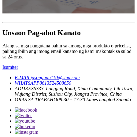
Unsaon Pag-abot Kanato
Alang sa mga pangutana bahin sa among mga produkto o pricelist,
palihug ibilin ang imong email kanamo ug kami makontak sa sulod
sa 24 oras.
Isumiter
E-MAIL
jasonguan110@sina.com
WHATSAPP
8613524508650
ADDRESS
333, Longjing Road, Xinta Community, Lili Town,
Wujiang District, Suzhou City, Jiangsu Province, China
ORAS SA TRABAHO
08:30 ~ 17:30 Lunes hangtod Sabado