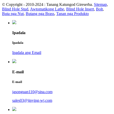
© Copyright - 2010-2024 : Tanang Katungod Gireserba.
Sitemap
,
Blind Hole Stud
,
Awtomatikong Lathe
,
Blind Hole Insert
,
Bolt
,
Buta nga Nut
,
Butang nga Brass
,
Tanan nga Produkto
Ipadala
Ipadala
Ipadala ang Email
E-mail
E-mail
jasonguan110@sina.com
sales03@jinying-wj.com