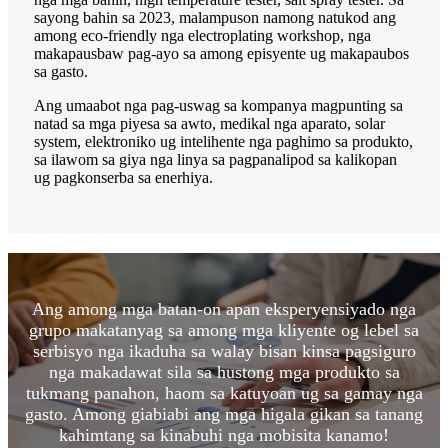
sayong bahin sa 2023, malampuson namong natukod ang
among eco-friendly nga electroplating workshop, nga
makapausbaw pag-ayo sa among episyente ug makapaubos
sa gasto.
Ang umaabot nga pag-uswag sa kompanya magpunting sa
natad sa mga piyesa sa awto, medikal nga aparato, solar
system, elektroniko ug intelihente nga paghimo sa produkto,
sa ilawom sa giya nga linya sa pagpanalipod sa kalikopan
ug pagkonserba sa enerhiya.
Ang among mga batan-on apan eksperyensiyado nga
grupo makatanyag sa among mga kliyente og lebel sa
serbisyo nga ikaduha sa walay bisan kinsa pagsiguro
nga makadawat sila sa hustong mga produkto sa
tukmang panahon, haom sa katuyoan ug sa gamay nga
gasto. Among giabiabi ang mga higala gikan sa tanang
kahimtang sa kinabuhi nga mobisita kanamo!