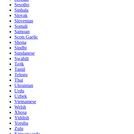
Sesotho
Sinhala
Slovak
Slovenian
Somali
Samoan
Scots Gaelic
Shona
Sindhi
Sundanese
Swahili
Tajik
Tamil
Telugu
Thai
Ukrainian
Urdu
Uzbek
Vietnamese
Welsh
Xhosa
Yiddish
Yoruba
Zulu
Kinyarwanda