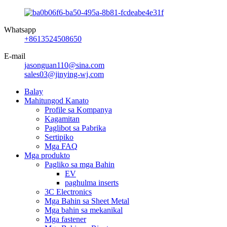
Whatsapp
+8613524508650
E-mail
jasonguan110@sina.com
sales03@jinying-wj.com
Balay
Mahitungod Kanato
Profile sa Kompanya
Kagamitan
Paglibot sa Pabrika
Sertipiko
Mga FAQ
Mga produkto
Pagliko sa mga Bahin
EV
paghulma inserts
3C Electronics
Mga Bahin sa Sheet Metal
Mga bahin sa mekanikal
Mga fastener