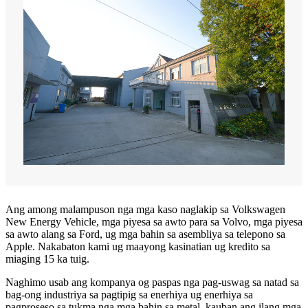
Ang among malampuson nga mga kaso naglakip sa Volkswagen
New Energy Vehicle, mga piyesa sa awto para sa Volvo, mga piyesa
sa awto alang sa Ford, ug mga bahin sa asembliya sa telepono sa
Apple. Nakabaton kami ug maayong kasinatian ug kredito sa
miaging 15 ka tuig.
Naghimo usab ang kompanya og paspas nga pag-uswag sa natad sa
bag-ong industriya sa pagtipig sa enerhiya ug enerhiya sa
pagproseso sa tukma nga mga bahin sa metal, kauban ang ilang mga