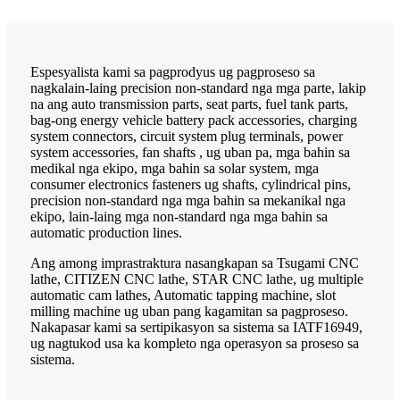
Espesyalista kami sa pagprodyus ug pagproseso sa
nagkalain-laing precision non-standard nga mga parte, lakip
na ang auto transmission parts, seat parts, fuel tank parts,
bag-ong energy vehicle battery pack accessories, charging
system connectors, circuit system plug terminals, power
system accessories, fan shafts , ug uban pa, mga bahin sa
medikal nga ekipo, mga bahin sa solar system, mga
consumer electronics fasteners ug shafts, cylindrical pins,
precision non-standard nga mga bahin sa mekanikal nga
ekipo, lain-laing mga non-standard nga mga bahin sa
automatic production lines.
Ang among imprastraktura nasangkapan sa Tsugami CNC
lathe, CITIZEN CNC lathe, STAR CNC lathe, ug multiple
automatic cam lathes, Automatic tapping machine, slot
milling machine ug uban pang kagamitan sa pagproseso.
Nakapasar kami sa sertipikasyon sa sistema sa IATF16949,
ug nagtukod usa ka kompleto nga operasyon sa proseso sa
sistema.