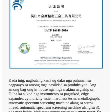
Kada tuig, nagbutang kami ug dako nga puhunan sa
pagpaayo sa among mga pasilidad sa produksiyon. Ang
among bag-ong in-house nga mga makina naglakip sa:
Duha ka sukod nga instrumento sa pagsukod, edge
expander, cylindricity tester, hardness tester, metallograph,
automatic spectrum screening machine alang sa screw
thread, automatic spectrum screening machine alang sa 3C
nga mga bahin, high temperature tester, salt spray tester. Sa