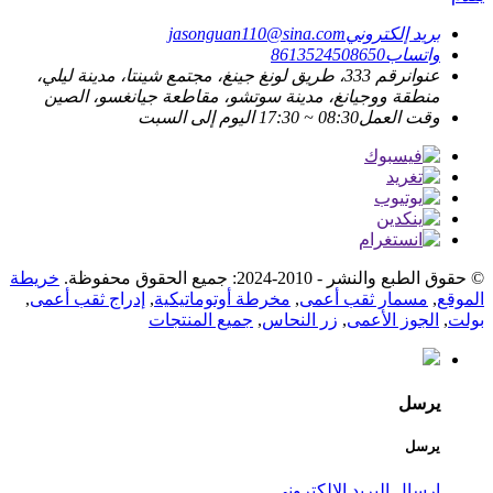
بريد إلكتروني
jasonguan110@sina.com
واتساب
8613524508650
عنوان
رقم 333، طريق لونغ جينغ، مجتمع شينتا، مدينة ليلي،
منطقة ووجيانغ، مدينة سوتشو، مقاطعة جيانغسو، الصين
وقت العمل
08:30 ~ 17:30 اليوم إلى السبت
© حقوق الطبع والنشر - 2010-2024: جميع الحقوق محفوظة.
خريطة
الموقع
,
مسمار ثقب أعمى
,
مخرطة أوتوماتيكية
,
إدراج ثقب أعمى
,
بولت
,
الجوز الأعمى
,
زر النحاس
,
جميع المنتجات
يرسل
يرسل
إرسال البريد الإلكتروني