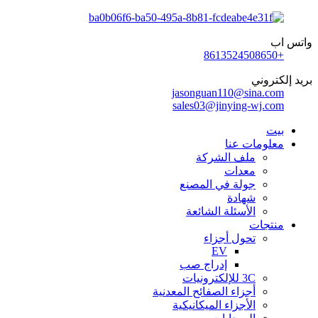
واتس اب
+8613524508650
بريد إلكتروني
jasonguan110@sina.com
sales03@jinying-wj.com
بيت
معلومات عنا
ملف الشركة
معدات
جولة في المصنع
شهادة
الأسئلة الشائعة
منتجات
تحول أجزاء
EV
إدراج صب
3C للإلكترونيات
أجزاء الصفائح المعدنية
الأجزاء الميكانيكية