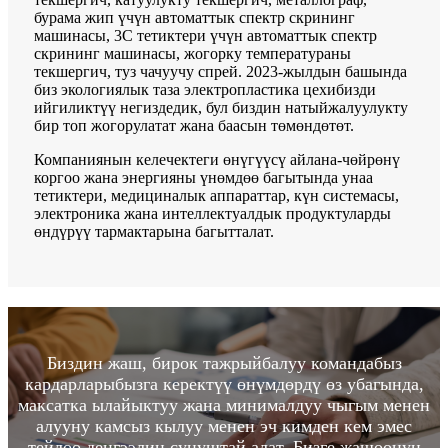
бурама жип үчүн автоматтык спектр скрининг
машинасы, 3C тетиктери үчүн автоматтык спектр
скрининг машинасы, жогорку температураны
текшергич, туз чачуучу спрей. 2023-жылдын башында
биз экологиялык таза электропластика цехибизди
ийгиликтүү негиздедик, бул биздин натыйжалуулукту
бир топ жогорулатат жана баасын төмөндөтөт.
Компаниянын келечектеги өнүгүүсү айлана-чөйрөнү
коргоо жана энергияны үнөмдөө багытында унаа
тетиктери, медициналык аппараттар, күн системасы,
электроника жана интеллектуалдык продуктуларды
өндүрүү тармактарына багытталат.
Биздин жаш, бирок тажрыйбалуу командабыз
кардарларыбызга керектүү өнүмдөрдү өз убагында,
максатка ылайыктуу жана минималдуу чыгым менен
алууну камсыз кылуу менен эч кимден кем эмес
тейлөө деңгээлин сунуштай алат. Бизге жашоонун