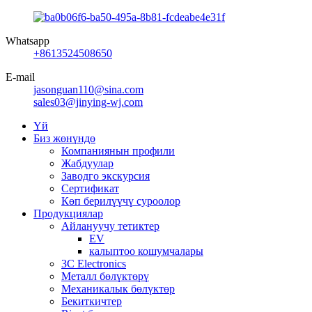
Whatsapp
+8613524508650
E-mail
jasonguan110@sina.com
sales03@jinying-wj.com
Үй
Биз жөнүндө
Компаниянын профили
Жабдуулар
Заводго экскурсия
Сертификат
Көп берилүүчү суроолор
Продукциялар
Айлануучу тетиктер
EV
калыптоо кошумчалары
3C Electronics
Металл бөлүктөрү
Механикалык бөлүктөр
Бекиткичтер