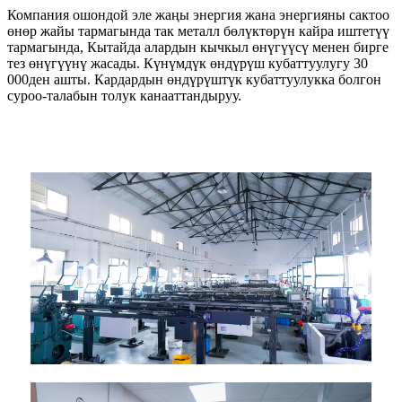
Компания ошондой эле жаңы энергия жана энергияны сактоо
өнөр жайы тармагында так металл бөлүктөрүн кайра иштетүү
тармагында, Кытайда алардын кычкыл өнүгүүсү менен бирге
тез өнүгүүнү жасады. Күнүмдүк өндүрүш кубаттуулугу 30
000ден ашты. Кардардын өндүрүштүк кубаттуулукка болгон
суроо-талабын толук канааттандыруу.