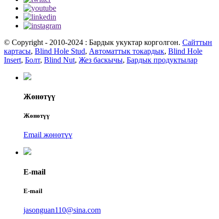
© Copyright - 2010-2024 : Бардык укуктар корголгон.
Сайттын
картасы
,
Blind Hole Stud
,
Автоматтык токардык
,
Blind Hole
Insert
,
Болт
,
Blind Nut
,
Жез баскычы
,
Бардык продуктылар
Жөнөтүү
Жөнөтүү
Email жөнөтүү
E-mail
E-mail
jasonguan110@sina.com