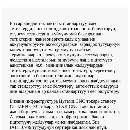
Биз ар кандай тактыктагы стандарттуу эмес
тетиктерди, анын ичинде автотранспорт бөлүктөрүн,
отургуч тетиктерин, күйүүчү май бактарынын
тетиктерин, жаңы энергетикалык унаанын
аккумуляторунун аксессуарларын, заряддоо тутумунун
конекторлорун, схема тутумунун сайгыч
терминалдарын, электр тутумунун аксессуарларын,
желдеткич шахталарын өндүрүүгө жана иштетүүгө
адистешкен. ж.б., медициналык жабдуулардын
тетиктери, күн системасынын тетиктери, керектөөчү
электроника бекиткичтери жана шахталары,
цилиндрдик төөнөгүчтөр, механикалык жабдуулардын
так стандарттуу эмес бөлүктөрү, автоматтык өндүрүш
линияларынын ар кандай стандарттуу эмес бөлүктөрү.
Биздин инфраструктура Цугами CNC токарь станогу,
CITIZEN CNC токарь, STAR CNC токарь станогу
жана бир нече автоматтык камера токардык станоктор,
Автоматтык таптагыч, слот фрезер жана башка
иштетүүчү жабдуулар менен жабдылган. Биз
IATF16949 тутумунун сертификациясынан өтүп,