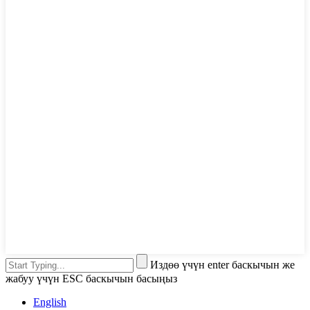
Издөө үчүн enter баскычын же
жабуу үчүн ESC баскычын басыңыз
English