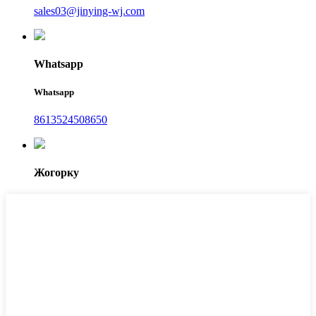
sales03@jinying-wj.com
Whatsapp
Whatsapp
8613524508650
Жогорку