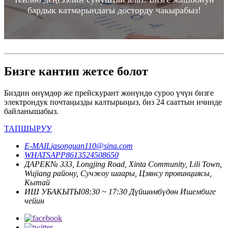
бардык катмарындагы досторду чакырабыз!
Бизге кантип жетсе болот
Биздин өнүмдөр же прейскурант жөнүндө суроо үчүн бизге
электрондук почтаңызды калтырыңыз, биз 24 сааттын ичинде
байланышабыз.
ТАПШЫРУУ
E-MAIL
jasonguan110@sina.com
WHATSAPP
8613524508650
ДАРЕК
№ 333, Longjing Road, Xinta Community, Lili Town,
Wujiang району, Сучжоу шаары, Цзянсу провинциясы,
Кытай
ИШ УБАКЫТЫ
08:30 ~ 17:30 Дүйшөмбүдөн Ишембиге
чейин