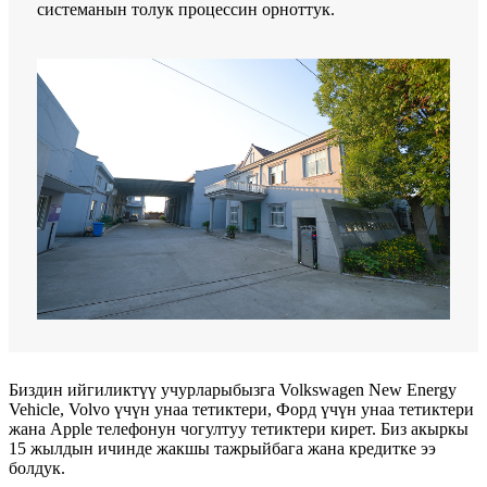
системанын толук процессин орноттук.
Биздин ийгиликтүү учурларыбызга Volkswagen New Energy
Vehicle, Volvo үчүн унаа тетиктери, Форд үчүн унаа тетиктери
жана Apple телефонун чогултуу тетиктери кирет. Биз акыркы
15 жылдын ичинде жакшы тажрыйбага жана кредитке ээ
болдук.