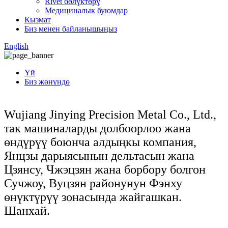
Rivet бөлүктөрү
Медициналык буюмдар
Кызмат
Биз менен байланышыңыз
English
Үй
Биз жөнүндө
Wujiang Jinying Precision Metal Co., Ltd.,
так машиналарды долбоорлоо жана
өндүрүү боюнча алдыңкы компания,
Янцзы дарыясынын дельтасын жана
Цзянсу, Чжэцзян жана борбору болгон
Сучжоу, Вуцзян районунун Фэнху
өнүктүрүү зонасында жайгашкан.
Шанхай.