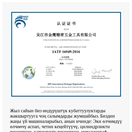
Жыл сайын биз өндүрүштүк кубаттуулуктарды
жакшыртууга чоң салымдарды жумшайбыз. Биздин
жаңы үй машиналарыбыз, анын ичинде: Эки өлчөмдүү
өлчөөчү аспап, четин кеңейтүүчү, цилиндрликти
текшергич, катуулукту текшергич, металлограф,