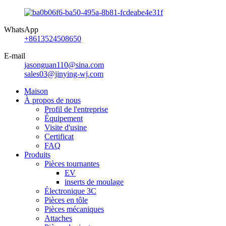
WhatsApp
+8613524508650
E-mail
jasonguan110@sina.com
sales03@jinying-wj.com
Maison
À propos de nous
Profil de l'entreprise
Équipement
Visite d'usine
Certificat
FAQ
Produits
Pièces tournantes
EV
inserts de moulage
Électronique 3C
Pièces en tôle
Pièces mécaniques
Attaches