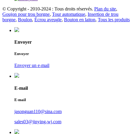
© Copyright - 2010-2024 : Tous droits réservés.
Plan du site
,
Goujon pour trou borgne
,
Tour automatique
,
Insertion de trou
borgne
,
Boulon
,
Écrou aveugle
,
Bouton en laiton
,
Tous les produits
Envoyer
Envoyer
Envoyer un e-mail
E-mail
E-mail
jasonguan110@sina.com
sales03@jinying-wj.com