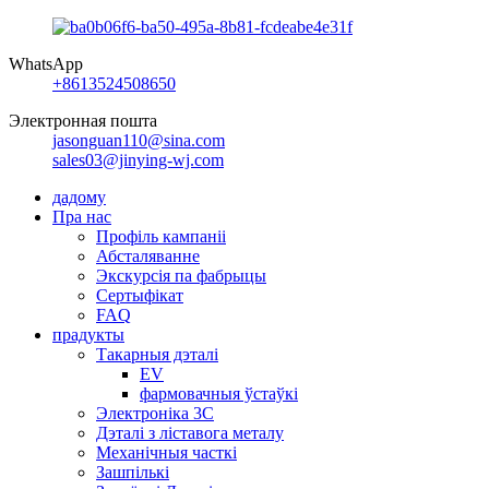
WhatsApp
+8613524508650
Электронная пошта
jasonguan110@sina.com
sales03@jinying-wj.com
дадому
Пра нас
Профіль кампаніі
Абсталяванне
Экскурсія па фабрыцы
Сертыфікат
FAQ
прадукты
Такарныя дэталі
EV
фармовачныя ўстаўкі
Электроніка 3C
Дэталі з ліставога металу
Механічныя часткі
Зашпількі