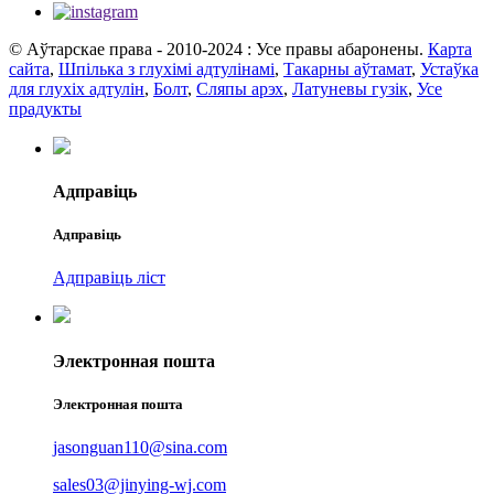
© Аўтарскае права - 2010-2024 : Усе правы абаронены.
Карта
сайта
,
Шпілька з глухімі адтулінамі
,
Такарны аўтамат
,
Устаўка
для глухіх адтулін
,
Болт
,
Сляпы арэх
,
Латуневы гузік
,
Усе
прадукты
Адправіць
Адправіць
Адправіць ліст
Электронная пошта
Электронная пошта
jasonguan110@sina.com
sales03@jinying-wj.com