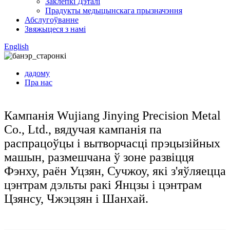
Заклёпкі Дэталі
Прадукты медыцынскага прызначэння
Абслугоўванне
Звяжыцеся з намі
English
дадому
Пра нас
Кампанія Wujiang Jinying Precision Metal
Co., Ltd., вядучая кампанія па
распрацоўцы і вытворчасці прэцызійных
машын, размешчана ў зоне развіцця
Фэнху, раён Уцзян, Сучжоу, які з'яўляецца
цэнтрам дэльты ракі Янцзы і цэнтрам
Цзянсу, Чжэцзян і Шанхай.