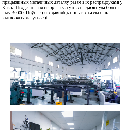
прэцызійных металічных дэталяў разам з іх распрацоўкамі ў
Кітаі. Штодзённая вытворчая магутнасць дасягнула больш
чым 30000. Поўнасцю задаволіць попыт заказчыка на
вытворчыя магутнасці.