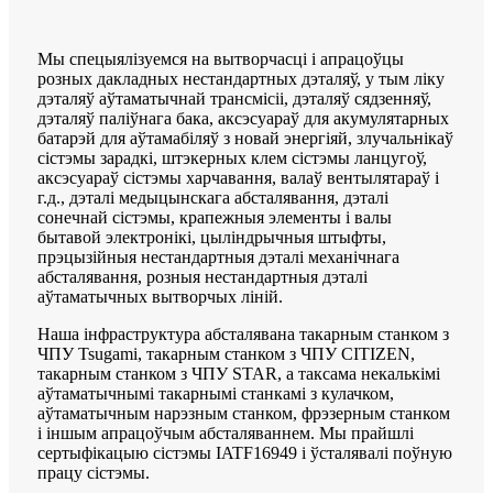
Мы спецыялізуемся на вытворчасці і апрацоўцы
розных дакладных нестандартных дэталяў, у тым ліку
дэталяў аўтаматычнай трансмісіі, дэталяў сядзенняў,
дэталяў паліўнага бака, аксэсуараў для акумулятарных
батарэй для аўтамабіляў з новай энергіяй, злучальнікаў
сістэмы зарадкі, штэкерных клем сістэмы ланцугоў,
аксэсуараў сістэмы харчавання, валаў вентылятараў і
г.д., дэталі медыцынскага абсталявання, дэталі
сонечнай сістэмы, крапежныя элементы і валы
бытавой электронікі, цыліндрычныя штыфты,
прэцызійныя нестандартныя дэталі механічнага
абсталявання, розныя нестандартныя дэталі
аўтаматычных вытворчых ліній.
Наша інфраструктура абсталявана такарным станком з
ЧПУ Tsugami, такарным станком з ЧПУ CITIZEN,
такарным станком з ЧПУ STAR, а таксама некалькімі
аўтаматычнымі такарнымі станкамі з кулачком,
аўтаматычным нарэзным станком, фрэзерным станком
і іншым апрацоўчым абсталяваннем. Мы прайшлі
сертыфікацыю сістэмы IATF16949 і ўсталявалі поўную
працу сістэмы.