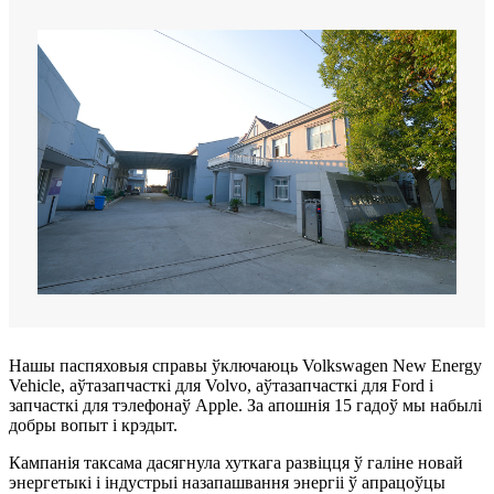
Нашы паспяховыя справы ўключаюць Volkswagen New Energy
Vehicle, аўтазапчасткі для Volvo, аўтазапчасткі для Ford і
запчасткі для тэлефонаў Apple. За апошнія 15 гадоў мы набылі
добры вопыт і крэдыт.
Кампанія таксама дасягнула хуткага развіцця ў галіне новай
энергетыкі і індустрыі назапашвання энергіі ў апрацоўцы