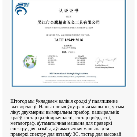
Штогод мы ўкладваем вялікія сродкі ў паляпшэнне
вытворчасці. Нашы новыя ўнутраныя машыны, у тым
ліку: двухмерны вымяральны прыбор, пашыральнік
краёў, тэстар цыліндрычнасці, тэстар цвёрдасці,
металограф, аўтаматычная машына для праверкі
спектру для разьбы, аўтаматычная машына для
праверкі спектру для дэталяў 3C, тэстар для высокай