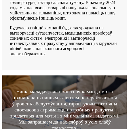
тэмпературы, тэстар салянага туману. У пачатку 2023
года мы паспяхова стварылі нашу экалагічна чыстую
майстэрню па гальваніцы, што значна павысіць нашу
эфектыўнасць і знізіць кошт.
Будучае развіццё кампаніі будзе засяроджана на
вытворчасці аўтазапчастак, медыцынскіх прыбораў,
сонечных сістэм, электронікі і вытворчасці
інтэлектуальных прадуктаў у адпаведнасці з кіруючай
лініяй аховы навакольнага асяроддзя і
энергазберажэння.
Наша маладая, але вопытная каманда можа
прапанаваць нашым кліентам непераўзыдзены
ўзровень абслугоўвання, гарантуючы, што яны
своечасова атрымаюць патрэбныя прадукты,
прыдатныя для мэты і з мінімальнымі выдаткамі.
Мы запрашаем да нас сяброў з усіх слаёў
грамадства!