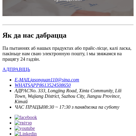
Як да нас дабрацца
Па пытаннях аб нашых прадуктах або прайс-лісце, калі ласка,
пакіньце нам сваю электронную пошту, і мы звяжамся на
працягу 24 гадзін.
АДПРАВІЦЬ
E-MAIL
jasonguan110@sina.com
WHATSAPP
8613524508650
АДРАС
No. 333, Longjing Road, Xinta Community, Lili
Town, Wujiang District, Suzhou City, Jiangsu Province,
Кітай
ЧАС ПРАЦЫ
08:30 ~ 17:30 з панядзелка па суботу