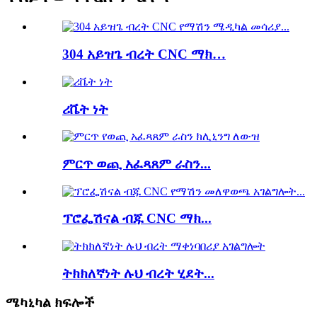
304 አይዝጌ ብረት CNC ማክ…
ሪቬት ነት
ምርጥ ወጪ አፈጻጸም ራስን...
ፕሮፌሽናል ብጁ CNC ማክ...
ትክክለኛነት ሉህ ብረት ሂደት...
ሜካኒካል ክፍሎች