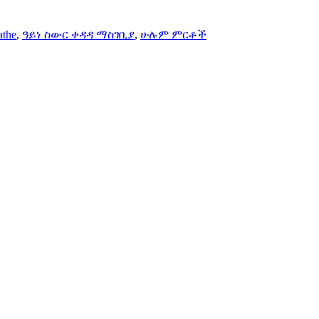
athe
,
ዓይነ ስውር ቀዳዳ ማስገቢያ
,
ሁሉም ምርቶች