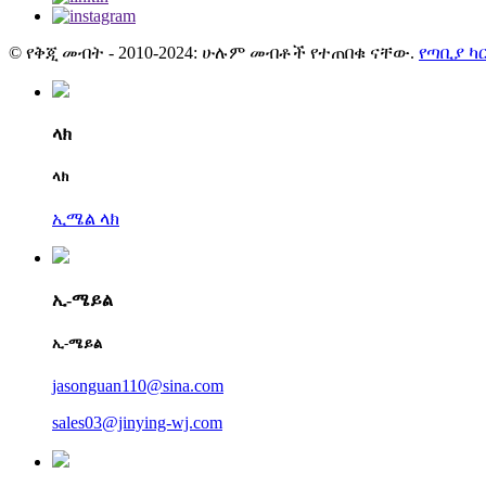
© የቅጂ መብት - 2010-2024: ሁሉም መብቶች የተጠበቁ ናቸው.
የጣቢያ ካ
ላክ
ላክ
ኢሜል ላክ
ኢ-ሜይል
ኢ-ሜይል
jasonguan110@sina.com
sales03@jinying-wj.com