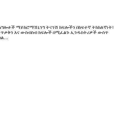
ገልግሎቶች ማይክሮማሽኒንግ ትናንሽ ክፍሎችን በከፍተኛ ትክክለኛነት፣
ባሉ ጥቃቅን እና ውስብስብ ክፍሎች በሚፈልጉ ኢንዱስትሪዎች ውስጥ
ጣል…