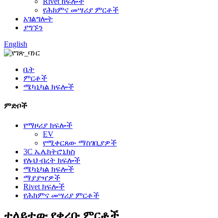
Rivet ክፍሎች
የሕክምና መሣሪያ ምርቶች
አገልግሎት
ያግኙን
English
ቤት
ምርቶች
ሜካኒካል ክፍሎች
ምድቦች
የማዞሪያ ክፍሎች
EV
የሚቀርጸው ማስገቢያዎች
3C ኤሌክትሮኒክስ
የሉህ ብረት ክፍሎች
ሜካኒካል ክፍሎች
ማያያዣዎች
Rivet ክፍሎች
የሕክምና መሣሪያ ምርቶች
ተለይተው የቀረቡ ምርቶች