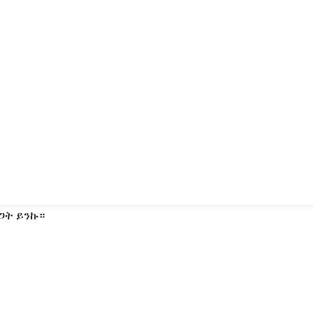
ጋት ይንኩ።