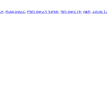
ርታ
,
የነሐስ አዝራር
,
የዓይነ ስውራን ጉድጓድ
,
ዓይነ ስውር ነት
,
ቦልት
,
ራስ-ሰር L