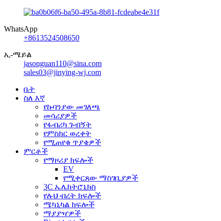
WhatsApp
+8613524508650
ኢ-ሜይል
jasonguan110@sina.com
sales03@jinying-wj.com
ቤት
ስለ እኛ
የኩባንያው መገለጫ
መሳሪያዎች
የፋብሪካ ጉብኝት
የምስክር ወረቀት
የሚጠየቁ ጥያቄዎች
ምርቶች
የማዞሪያ ክፍሎች
EV
የሚቀርጸው ማስገቢያዎች
3C ኤሌክትሮኒክስ
የሉህ ብረት ክፍሎች
ሜካኒካል ክፍሎች
ማያያዣዎች