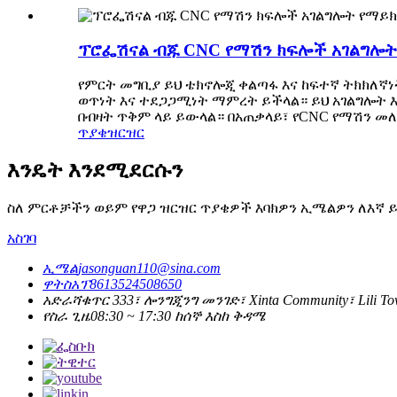
ፕሮፌሽናል ብጁ CNC የማሽን ክፍሎች አገልግሎት
የምርት መግቢያ ይህ ቴክኖሎጂ ቀልጣፋ እና ከፍተኛ ትክክለኛ
ወጥነት እና ተደጋጋሚነት ማምረት ይችላል። ይህ አገልግሎት 
በብዛት ጥቅም ላይ ይውላል። በአጠቃላይ፣ የCNC የማሽን
ጥያቄ
ዝርዝር
እንዴት እንደሚደርሱን
ስለ ምርቶቻችን ወይም የዋጋ ዝርዝር ጥያቄዎች እባክዎን ኢሜልዎን ለእኛ ይተ
አስገባ
ኢሜል
jasonguan110@sina.com
ዋትስአፕ
8613524508650
አድራሻ
ቁጥር 333፣ ሎንግጂንግ መንገድ፣ Xinta Community፣ Lili Town፣
የስራ ጊዜ
08:30 ~ 17:30 ከሰኞ እስከ ቅዳሜ