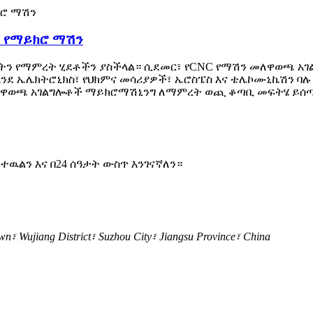
 የማይክሮ ማሽን
ነትን የማምረት ሂደቶችን ያስችላል። ሲደመር፣ የCNC የማሽን መለዋወጫ አ
እንደ ኤሌክትሮኒክስ፣ የህክምና መሳሪያዎች፣ ኤሮስፔስ እና ቴሌኮሙኒኬሽን 
 መለዋወጫ አገልግሎቶች ማይክሮማሽኒንግ ለማምረት ወጪ ቆጣቢ መፍትሄ ይሰ
ዉልን እና በ24 ሰዓታት ውስጥ እንገናኛለን።
 Wujiang District፣ Suzhou City፣ Jiangsu Province፣ China