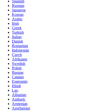
Spanish
Russian
Japanese
Korean
Arabic
Irish
Greek
Turkish
Italian
Danish
Romanian
Indonesian
Czech
Afrikaans
Swedish
Polish
Basque
Catalan
Esperanto
Hindi
Lao
Albanian
Amharic
Armenian
Azerbaijani