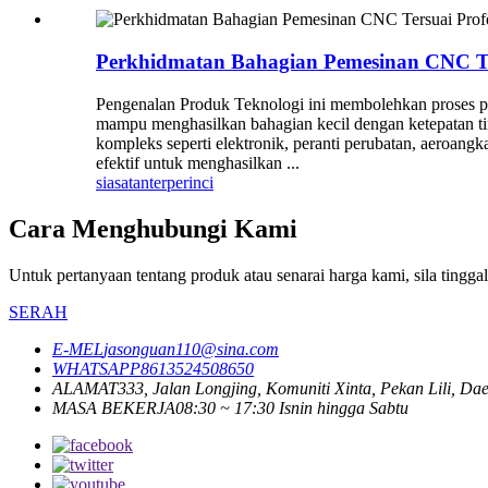
Perkhidmatan Bahagian Pemesinan CNC Te
Pengenalan Produk Teknologi ini membolehkan proses 
mampu menghasilkan bahagian kecil dengan ketepatan ti
kompleks seperti elektronik, peranti perubatan, aeroa
efektif untuk menghasilkan ...
siasatan
terperinci
Cara Menghubungi Kami
Untuk pertanyaan tentang produk atau senarai harga kami, sila ting
SERAH
E-MEL
jasonguan110@sina.com
WHATSAPP
8613524508650
ALAMAT
333, Jalan Longjing, Komuniti Xinta, Pekan Lili, D
MASA BEKERJA
08:30 ~ 17:30 Isnin hingga Sabtu