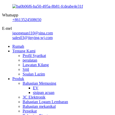
Whatsapp
+8613524508650
E-mel
jasonguan110@sina.com
sales03@jinying-wj.com
Rumah
Tentang Kami
Profil Syarikat
peralatan
Lawatan Kilang
Sijil
Soalan Lazim
Produk
Bahagian Memusing
EV
sisipan acuan
3C Elektronik
Bahagian Logam Lembaran
Bahagian mekanikal
Pengikat