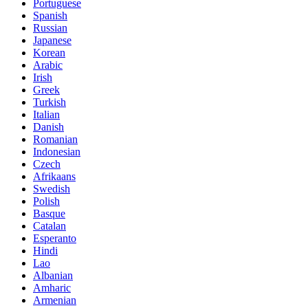
Portuguese
Spanish
Russian
Japanese
Korean
Arabic
Irish
Greek
Turkish
Italian
Danish
Romanian
Indonesian
Czech
Afrikaans
Swedish
Polish
Basque
Catalan
Esperanto
Hindi
Lao
Albanian
Amharic
Armenian