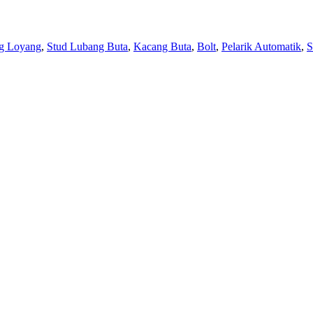
g Loyang
,
Stud Lubang Buta
,
Kacang Buta
,
Bolt
,
Pelarik Automatik
,
S