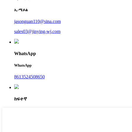
ኢ-ሜይል
jasonguan110@sina.com
sales03@jinying-wj.com
WhatsApp
WhatsApp
8613524508650
ከፍተኛ