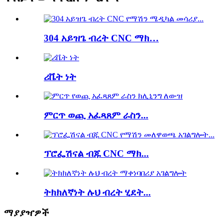
304 አይዝጌ ብረት CNC ማክ…
ሪቬት ነት
ምርጥ ወጪ አፈጻጸም ራስን...
ፕሮፌሽናል ብጁ CNC ማክ...
ትክክለኛነት ሉህ ብረት ሂደት...
ማያያዣዎች