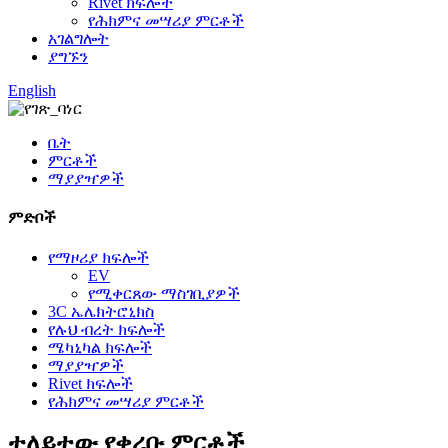
Rivet ክፍሎች
የሕክምና መሣሪያ ምርቶች
አገልግሎት
ያግኙን
English
ቤት
ምርቶች
ማያያዣዎች
ምድቦች
የማዞሪያ ክፍሎች
EV
የሚቀርጸው ማስገቢያዎች
3C ኤሌክትሮኒክስ
የሉህ ብረት ክፍሎች
ሜካኒካል ክፍሎች
ማያያዣዎች
Rivet ክፍሎች
የሕክምና መሣሪያ ምርቶች
ተለይተው የቀረቡ ምርቶች