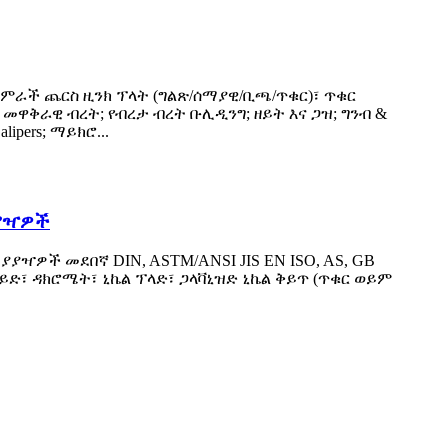
አምራች ጨርስ ዚንክ ፕላት (ግልጽ/ሰማያዊ/ቢጫ/ጥቁር)፣ ጥቁር
ያ መዋቅራዊ ብረት; የብረታ ብረት ቡሊዲንግ; ዘይት እና ጋዝ; ግንብ &
pers; ማይክሮ...
ያያዣዎች
ያዣዎች መደበኛ DIN, ASTM/ANSI JIS EN ISO, AS, GB
 ኦክሳይድ፣ ዳክሮሜት፣ ኒኬል ፕላድ፣ ጋላቫኒዝድ ኒኬል ቅይጥ (ጥቁር ወይም