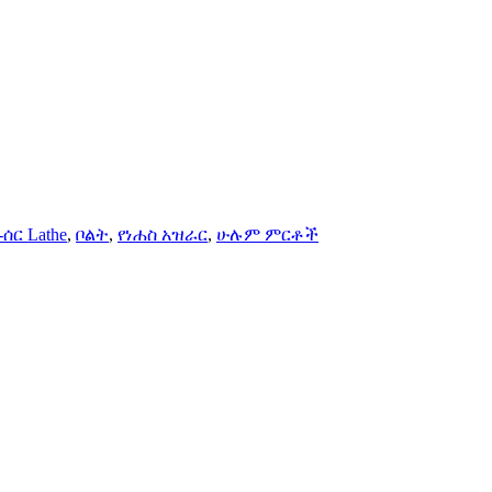
ሰር Lathe
,
ቦልት
,
የነሐስ አዝራር
,
ሁሉም ምርቶች