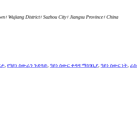
 Wujiang District፣ Suzhou City፣ Jiangsu Province፣ China
ርታ
,
የዓይነ ስውራን ጉድጓድ
,
ዓይነ ስውር ቀዳዳ ማስገቢያ
,
ዓይነ ስውር ነት
,
ራስ-