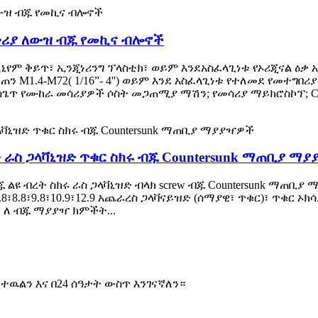
ሪያ ለውዝ ብጁ የመኪና ብሎኖች
የም ቅይጥ፣ ኢንጂነሪንግ ፕላስቲክ፣ ወይም እንደአስፈላጊነቱ የኦሪጂናል ዕቃ 
ን M1.4-M72( 1/16”- 4'') ወይም እንደ አስፈላጊነቱ የተለመደ የመተግበሪ
ጌጥ የሙከራ መሳሪያዎች ሶስት መጋጠሚያ ማሽን; የመሳሪያ ማይክሮስኮፕ; Cali
ራስ ጋላቫኒዝድ ጥቁር ስክሩ ብጁ Countersunk ማጠቢያ ማ
ብረት ስክሩ ራስ ጋላቫኒዝድ ብላክ screw ብጁ Countersunk ማጠቢያ ማያ
6.8፣8.8፣9.8፣10.9፣12.9 አጨራረስ ጋላቫናይዝድ (ሰማያዊ፣ ጥቁር)፣ ጥቁር
 ለ ብጁ ማያያዣ ክምችት...
ዉልን እና በ24 ሰዓታት ውስጥ እንገናኛለን።