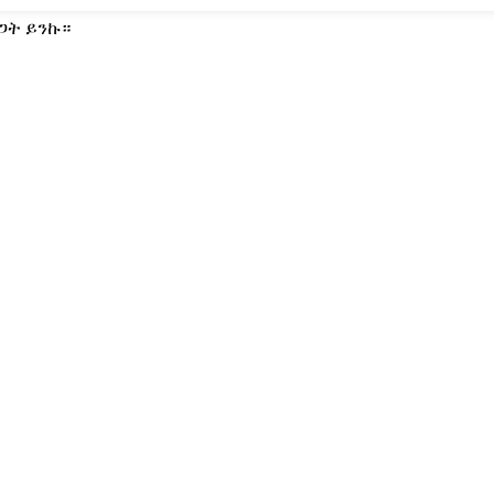
ጋት ይንኩ።