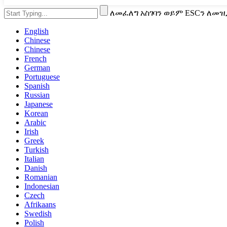
ለመፈለግ አስገባን ወይም ESCን ለመዝ
English
Chinese
Chinese
French
German
Portuguese
Spanish
Russian
Japanese
Korean
Arabic
Irish
Greek
Turkish
Italian
Danish
Romanian
Indonesian
Czech
Afrikaans
Swedish
Polish