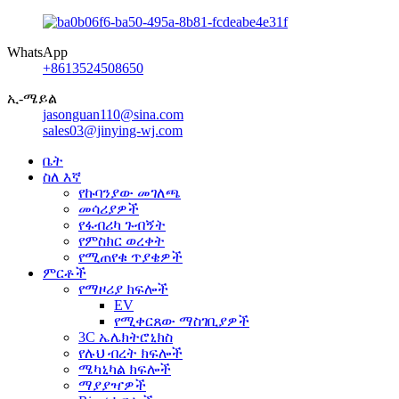
WhatsApp
+8613524508650
ኢ-ሜይል
jasonguan110@sina.com
sales03@jinying-wj.com
ቤት
ስለ እኛ
የኩባንያው መገለጫ
መሳሪያዎች
የፋብሪካ ጉብኝት
የምስክር ወረቀት
የሚጠየቁ ጥያቄዎች
ምርቶች
የማዞሪያ ክፍሎች
EV
የሚቀርጸው ማስገቢያዎች
3C ኤሌክትሮኒክስ
የሉህ ብረት ክፍሎች
ሜካኒካል ክፍሎች
ማያያዣዎች