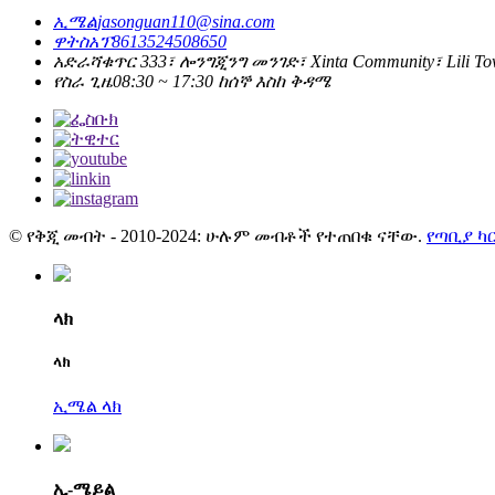
ኢሜል
jasonguan110@sina.com
ዋትስአፕ
8613524508650
አድራሻ
ቁጥር 333፣ ሎንግጂንግ መንገድ፣ Xinta Community፣ Lili Town፣
የስራ ጊዜ
08:30 ~ 17:30 ከሰኞ እስከ ቅዳሜ
© የቅጂ መብት - 2010-2024: ሁሉም መብቶች የተጠበቁ ናቸው.
የጣቢያ ካ
ላክ
ላክ
ኢሜል ላክ
ኢ-ሜይል