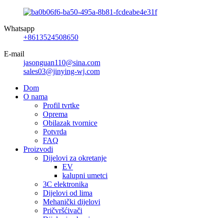
Whatsapp
+8613524508650
E-mail
jasonguan110@sina.com
sales03@jinying-wj.com
Dom
O nama
Profil tvrtke
Oprema
Obilazak tvornice
Potvrda
FAQ
Proizvodi
Dijelovi za okretanje
EV
kalupni umetci
3C elektronika
Dijelovi od lima
Mehanički dijelovi
Pričvršćivači