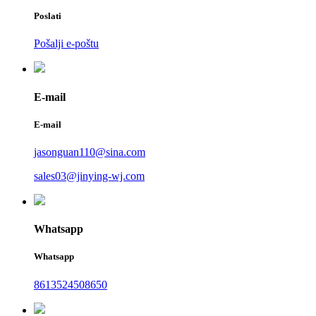
Poslati
Pošalji e-poštu
E-mail
E-mail
jasonguan110@sina.com
sales03@jinying-wj.com
Whatsapp
Whatsapp
8613524508650