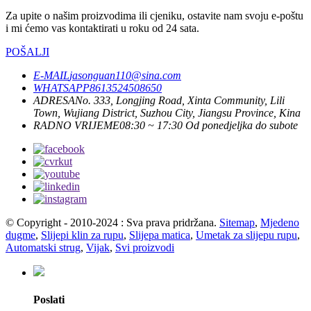
Za upite o našim proizvodima ili cjeniku, ostavite nam svoju e-poštu
i mi ćemo vas kontaktirati u roku od 24 sata.
POŠALJI
E-MAIL
jasonguan110@sina.com
WHATSAPP
8613524508650
ADRESA
No. 333, Longjing Road, Xinta Community, Lili
Town, Wujiang District, Suzhou City, Jiangsu Province, Kina
RADNO VRIJEME
08:30 ~ 17:30 Od ponedjeljka do subote
© Copyright - 2010-2024 : Sva prava pridržana.
Sitemap
,
Mjedeno
dugme
,
Slijepi klin za rupu
,
Slijepa matica
,
Umetak za slijepu rupu
,
Automatski strug
,
Vijak
,
Svi proizvodi
Poslati