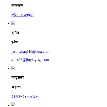
पठाउनुहोस्
इमेल पठाउनुहोस्
इ-मेल
इ-मेल
jasonguan110@sina.com
sales03@jinying-wj.com
व्हाट्सएप
व्हाट्सएप
८६१३५२४५०८६५०