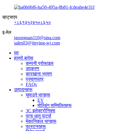
व्हाट्सएप
+८६१३५२४५०८६५०
इ-मेल
jasonguan110@sina.com
sales03@jinying-wj.com
घर
हाम्रो बारेमा
कम्पनी प्रोफाइल
उपकरण
कारखाना भ्रमण
प्रमाणपत्र
FAQs
उत्पादनहरू
घुमाउने भागहरू
EV
मोल्डिंग सम्मिलितहरू
3C इलेक्ट्रोनिक्स
पाना धातु पार्ट्स
मेकानिकल भागहरू
फास्टनरहरू