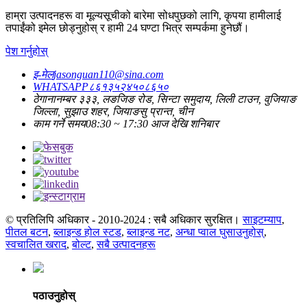
हाम्रा उत्पादनहरू वा मूल्यसूचीको बारेमा सोधपुछको लागि, कृपया हामीलाई
तपाईंको इमेल छोड्नुहोस् र हामी 24 घण्टा भित्र सम्पर्कमा हुनेछौं।
पेश गर्नुहोस्
इ-मेल
jasonguan110@sina.com
WHATSAPP
८६१३५२४५०८६५०
ठेगाना
नम्बर ३३३, लङजिङ रोड, सिन्टा समुदाय, लिली टाउन, वुजियाङ
जिल्ला, सुझाउ शहर, जियाङसु प्रान्त, चीन
काम गर्ने समय
08:30 ~ 17:30 आज देखि शनिबार
© प्रतिलिपि अधिकार - 2010-2024 : सबै अधिकार सुरक्षित।
साइटम्याप
,
पीतल बटन
,
ब्लाइन्ड होल स्टड
,
ब्लाइन्ड नट
,
अन्धा प्वाल घुसाउनुहोस्
,
स्वचालित खराद
,
बोल्ट
,
सबै उत्पादनहरू
पठाउनुहोस्