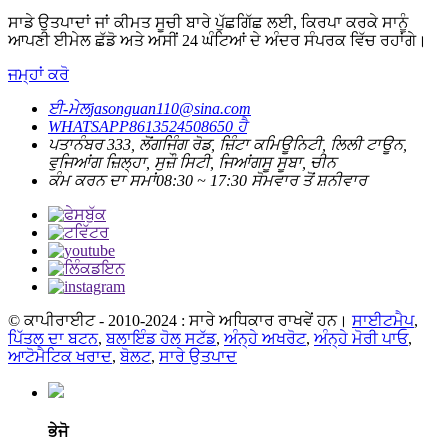
ਸਾਡੇ ਉਤਪਾਦਾਂ ਜਾਂ ਕੀਮਤ ਸੂਚੀ ਬਾਰੇ ਪੁੱਛਗਿੱਛ ਲਈ, ਕਿਰਪਾ ਕਰਕੇ ਸਾਨੂੰ
ਆਪਣੀ ਈਮੇਲ ਛੱਡੋ ਅਤੇ ਅਸੀਂ 24 ਘੰਟਿਆਂ ਦੇ ਅੰਦਰ ਸੰਪਰਕ ਵਿੱਚ ਰਹਾਂਗੇ।
ਜਮ੍ਹਾਂ ਕਰੋ
ਈ-ਮੇਲ
jasonguan110@sina.com
WHATSAPP
8613524508650 ਹੈ
ਪਤਾ
ਨੰਬਰ 333, ਲੋਂਗਜਿੰਗ ਰੋਡ, ਜ਼ਿੰਟਾ ਕਮਿਊਨਿਟੀ, ਲਿਲੀ ਟਾਊਨ,
ਵੁਜਿਆਂਗ ਜ਼ਿਲ੍ਹਾ, ਸੁਜ਼ੌ ਸਿਟੀ, ਜਿਆਂਗਸੂ ਸੂਬਾ, ਚੀਨ
ਕੰਮ ਕਰਨ ਦਾ ਸਮਾਂ
08:30 ~ 17:30 ਸੋਮਵਾਰ ਤੋਂ ਸ਼ਨੀਵਾਰ
© ਕਾਪੀਰਾਈਟ - 2010-2024 : ਸਾਰੇ ਅਧਿਕਾਰ ਰਾਖਵੇਂ ਹਨ।
ਸਾਈਟਮੈਪ
,
ਪਿੱਤਲ ਦਾ ਬਟਨ
,
ਬਲਾਇੰਡ ਹੋਲ ਸਟੱਡ
,
ਅੰਨ੍ਹੇ ਅਖਰੋਟ
,
ਅੰਨ੍ਹੇ ਮੋਰੀ ਪਾਓ
,
ਆਟੋਮੈਟਿਕ ਖਰਾਦ
,
ਬੋਲਟ
,
ਸਾਰੇ ਉਤਪਾਦ
ਭੇਜੋ