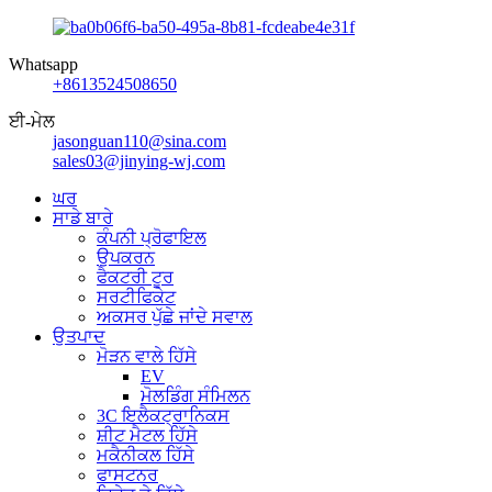
Whatsapp
+8613524508650
ਈ-ਮੇਲ
jasonguan110@sina.com
sales03@jinying-wj.com
ਘਰ
ਸਾਡੇ ਬਾਰੇ
ਕੰਪਨੀ ਪ੍ਰੋਫਾਇਲ
ਉਪਕਰਨ
ਫੈਕਟਰੀ ਟੂਰ
ਸਰਟੀਫਿਕੇਟ
ਅਕਸਰ ਪੁੱਛੇ ਜਾਂਦੇ ਸਵਾਲ
ਉਤਪਾਦ
ਮੋੜਨ ਵਾਲੇ ਹਿੱਸੇ
EV
ਮੋਲਡਿੰਗ ਸੰਮਿਲਨ
3C ਇਲੈਕਟ੍ਰਾਨਿਕਸ
ਸ਼ੀਟ ਮੈਟਲ ਹਿੱਸੇ
ਮਕੈਨੀਕਲ ਹਿੱਸੇ
ਫਾਸਟਨਰ