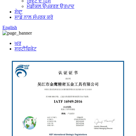
ਰਿਵੇਟ ਦੇ ਹਿੱਸੇ
ਮੈਡੀਕਲ ਉਪਕਰਣ ਉਤਪਾਦ
ਸੇਵਾ
ਸਾਡੇ ਨਾਲ ਸੰਪਰਕ ਕਰੋ
English
ਘਰ
ਸਰਟੀਫਿਕੇਟ