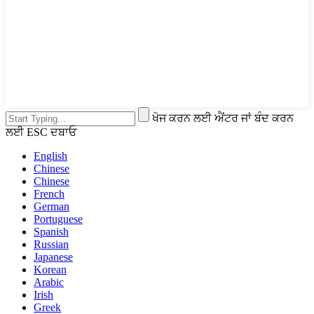
ਖੋਜ ਕਰਨ ਲਈ ਐਂਟਰ ਜਾਂ ਬੰਦ ਕਰਨ
ਲਈ ESC ਦਬਾਓ
English
Chinese
Chinese
French
German
Portuguese
Spanish
Russian
Japanese
Korean
Arabic
Irish
Greek