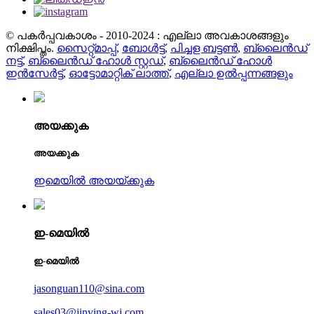
© പകർപ്പവകാശം - 2010-2024 : എല്ലാ അവകാശങ്ങളും
നിക്ഷിപ്തം.
സൈറ്റ്മാപ്പ്
,
ബോൾട്ട്
,
പിച്ചള ബട്ടൺ
,
ബ്ലൈൻഡ്
നട്ട്
,
ബ്ലൈൻഡ് ഹോൾ സ്റ്റഡ്
,
ബ്ലൈൻഡ് ഹോൾ
ഇൻസേർട്ട്
,
ഓട്ടോമാറ്റിക് ലാത്ത്
,
എല്ലാ ഉൽപ്പന്നങ്ങളും
അയക്കുക
അയക്കുക
ഇമെയിൽ അയയ്ക്കുക
ഇ-മെയിൽ
ഇ-മെയിൽ
jasonguan110@sina.com
sales03@jinying-wj.com