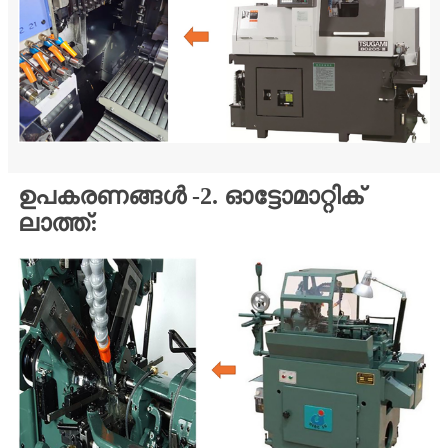
ഉപകരണങ്ങൾ -2. ഓട്ടോമാറ്റിക്
ലാത്ത്: