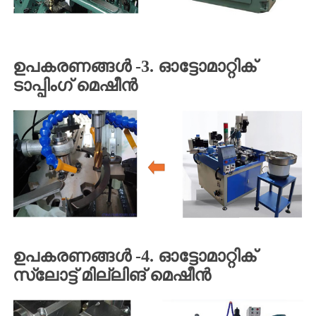
ഉപകരണങ്ങൾ -3. ഓട്ടോമാറ്റിക്
ടാപ്പിംഗ് മെഷീൻ
ഉപകരണങ്ങൾ -4. ഓട്ടോമാറ്റിക്
സ്ലോട്ട് മില്ലിങ് മെഷീൻ