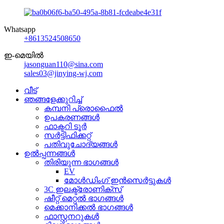
Whatsapp
+8613524508650
ഇ-മെയിൽ
jasonguan110@sina.com
sales03@jinying-wj.com
വീട്
ഞങ്ങളേക്കുറിച്ച്
കമ്പനി പ്രൊഫൈൽ
ഉപകരണങ്ങൾ
ഫാക്ടറി ടൂർ
സർട്ടിഫിക്കറ്റ്
പതിവുചോദ്യങ്ങൾ
ഉൽപ്പന്നങ്ങൾ
തിരിയുന്ന ഭാഗങ്ങൾ
EV
മോൾഡിംഗ് ഇൻസെർട്ടുകൾ
3C ഇലക്ട്രോണിക്സ്
ഷീറ്റ് മെറ്റൽ ഭാഗങ്ങൾ
മെക്കാനിക്കൽ ഭാഗങ്ങൾ
ഫാസ്റ്റനറുകൾ