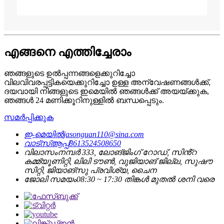
എങ്ങനെ എത്തിച്ചേരാം
ഞങ്ങളുടെ ഉൽപ്പന്നങ്ങളെക്കുറിച്ചോ
വിലവിവരപ്പട്ടികയെക്കുറിച്ചോ ഉള്ള അന്വേഷണങ്ങൾക്ക്,
ദയവായി നിങ്ങളുടെ ഇമെയിൽ ഞങ്ങൾക്ക് അയയ്ക്കുക,
ഞങ്ങൾ 24 മണിക്കൂറിനുള്ളിൽ ബന്ധപ്പെടും.
സമർപ്പിക്കുക
ഇ-മെയിൽ
jasonguan110@sina.com
വാട്സ്ആപ്പ്
8613524508650
വിലാസം
നമ്പർ 333, ലോങ്‌ജിംഗ് റോഡ്, സിൻ്റ
കമ്മ്യൂണിറ്റി, ലിലി ടൗൺ, വുജിയാങ് ജില്ല, സുഷൗ
സിറ്റി, ജിയാങ്‌സു പ്രവിശ്യ, ചൈന
ജോലി സമയം
08:30 ~ 17:30 തിങ്കൾ മുതൽ ശനി വരെ