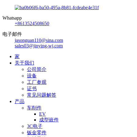
Whatsapp
+8613524508650
电子邮件
jasonguan110@sina.com
sales03@jinying-wj.com
家
关于我们
公司简介
设备
工厂参观
证书
常见问题解答
产品
车削件
EV
成型嵌件
3C电子
钣金零件