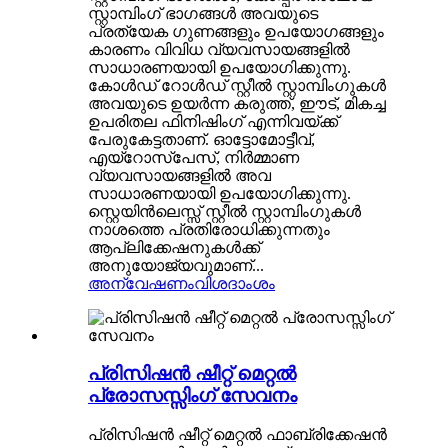
സ്റ്റാമ്പിംഗ് ഭാഗങ്ങൾ അവയുടെ
പ്രത്യേക ഗുണങ്ങളും ഉപയോഗങ്ങളും
കാരണം വിവിധ വ്യവസായങ്ങളിൽ
സാധാരണയായി ഉപയോഗിക്കുന്നു.
കോൾഡ് റോൾഡ് സ്റ്റീൽ സ്റ്റാമ്പിംഗുകൾ
അവയുടെ ഉയർന്ന കരുത്ത്, ഈട്, മികച്ച
ഉപരിതല ഫിനിഷിംഗ് എന്നിവയ്ക്ക്
പേരുകേട്ടതാണ്. ഓട്ടോമോട്ടീവ്,
എയ്‌റോസ്‌പേസ്, നിർമ്മാണ
വ്യവസായങ്ങളിൽ അവ
സാധാരണയായി ഉപയോഗിക്കുന്നു.
സ്റ്റെയിൻലെസ്സ് സ്റ്റീൽ സ്റ്റാമ്പിംഗുകൾ
നാശത്തെ പ്രതിരോധിക്കുന്നതും
ആപ്ലിക്കേഷനുകൾക്ക്
അനുയോജ്യവുമാണ്...
അന്വേഷണം
വിശദാംശം
പ്രിസിഷൻ ഷീറ്റ് മെറ്റൽ
പ്രോസസ്സിംഗ് സേവനം
പ്രിസിഷൻ ഷീറ്റ് മെറ്റൽ ഫാബ്രിക്കേഷൻ