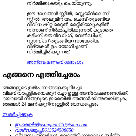
നിർമ്മിക്കുകയും ചെയ്യുന്നു.
ഈ ഭാഗങ്ങൾ സ്റ്റീൽ, സ്റ്റെയിൻലെസ്
സ്റ്റീൽ, അലുമിനിയം, ചെമ്പ് തുടങ്ങിയ
വിവിധ ഷീറ്റ് മെറ്റൽ മെറ്റീരിയലുകളിൽ
നിന്നാണ് നിർമ്മിച്ചിരിക്കുന്നത്, കൂടാതെ
കട്ടിംഗ്, ബെൻഡിംഗ്, വെൽഡിംഗ്,
സ്റ്റാമ്പിംഗ് തുടങ്ങിയ സാങ്കേതിക
വിദ്യകൾ ഉപയോഗിച്ചാണ്
നിർമ്മിച്ചിരിക്കുന്നത്.
അന്വേഷണം
വിശദാംശം
എങ്ങനെ എത്തിച്ചേരാം
ഞങ്ങളുടെ ഉൽപ്പന്നങ്ങളെക്കുറിച്ചോ
വിലവിവരപ്പട്ടികയെക്കുറിച്ചോ ഉള്ള അന്വേഷണങ്ങൾക്ക്,
ദയവായി നിങ്ങളുടെ ഇമെയിൽ ഞങ്ങൾക്ക് അയയ്ക്കുക,
ഞങ്ങൾ 24 മണിക്കൂറിനുള്ളിൽ ബന്ധപ്പെടും.
സമർപ്പിക്കുക
ഇ-മെയിൽ
jasonguan110@sina.com
വാട്സ്ആപ്പ്
8613524508650
വിലാസം
നമ്പർ 333, ലോങ്‌ജിംഗ് റോഡ്, സിൻ്റ