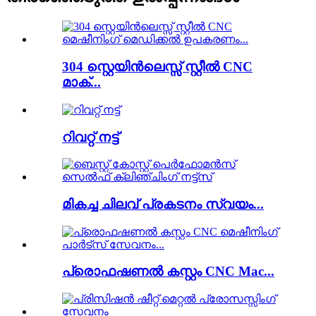
304 സ്റ്റെയിൻലെസ്സ് സ്റ്റീൽ CNC
മാക്...
റിവറ്റ് നട്ട്
മികച്ച ചിലവ് പ്രകടനം സ്വയം...
പ്രൊഫഷണൽ കസ്റ്റം CNC Mac...