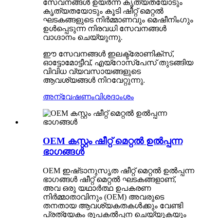
സേവനങ്ങൾ ഉയർന്ന കൃത്യതയോടും
കൃത്യതയോടും കൂടി ഷീറ്റ് മെറ്റൽ
ഘടകങ്ങളുടെ നിർമ്മാണവും മെഷീനിംഗും
ഉൾപ്പെടുന്ന നിരവധി സേവനങ്ങൾ
വാഗ്ദാനം ചെയ്യുന്നു.
ഈ സേവനങ്ങൾ ഇലക്ട്രോണിക്സ്,
ഓട്ടോമോട്ടീവ്, എയ്റോസ്പേസ് തുടങ്ങിയ
വിവിധ വ്യവസായങ്ങളുടെ
ആവശ്യങ്ങൾ നിറവേറ്റുന്നു.
അന്വേഷണം
വിശദാംശം
OEM കസ്റ്റം ഷീറ്റ് മെറ്റൽ ഉൽപ്പന്ന
ഭാഗങ്ങൾ
OEM ഇഷ്‌ടാനുസൃത ഷീറ്റ് മെറ്റൽ ഉൽപ്പന്ന
ഭാഗങ്ങൾ ഷീറ്റ് മെറ്റൽ ഘടകങ്ങളാണ്,
അവ ഒരു യഥാർത്ഥ ഉപകരണ
നിർമ്മാതാവിനും (OEM) അവരുടെ
തനതായ ആവശ്യകതകൾക്കും വേണ്ടി
പ്രത്യേകം രൂപകൽപ്പന ചെയ്യുകയും