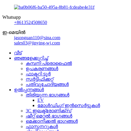
Whatsapp
+8613524508650
ഇ-മെയിൽ
jasonguan110@sina.com
sales03@jinying-wj.com
വീട്
ഞങ്ങളേക്കുറിച്ച്
കമ്പനി പ്രൊഫൈൽ
ഉപകരണങ്ങൾ
ഫാക്ടറി ടൂർ
സർട്ടിഫിക്കറ്റ്
പതിവുചോദ്യങ്ങൾ
ഉൽപ്പന്നങ്ങൾ
തിരിയുന്ന ഭാഗങ്ങൾ
EV
മോൾഡിംഗ് ഇൻസെർട്ടുകൾ
3C ഇലക്ട്രോണിക്സ്
ഷീറ്റ് മെറ്റൽ ഭാഗങ്ങൾ
മെക്കാനിക്കൽ ഭാഗങ്ങൾ
ഫാസ്റ്റനറുകൾ