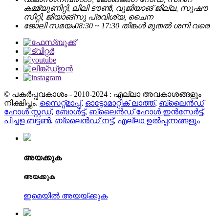
കമ്മ്യൂണിറ്റി, ലിലി ടൗൺ, വുജിയാങ് ജില്ല, സുഷൗ
സിറ്റി, ജിയാങ്‌സു പ്രവിശ്യ, ചൈന
ജോലി സമയം
08:30 ~ 17:30 തിങ്കൾ മുതൽ ശനി വരെ
© പകർപ്പവകാശം - 2010-2024 : എല്ലാ അവകാശങ്ങളും
നിക്ഷിപ്തം.
സൈറ്റ്മാപ്പ്
,
ഓട്ടോമാറ്റിക് ലാത്ത്
,
ബ്ലൈൻഡ്
ഹോൾ സ്റ്റഡ്
,
ബോൾട്ട്
,
ബ്ലൈൻഡ് ഹോൾ ഇൻസേർട്ട്
,
പിച്ചള ബട്ടൺ
,
ബ്ലൈൻഡ് നട്ട്
,
എല്ലാ ഉൽപ്പന്നങ്ങളും
അയക്കുക
അയക്കുക
ഇമെയിൽ അയയ്ക്കുക