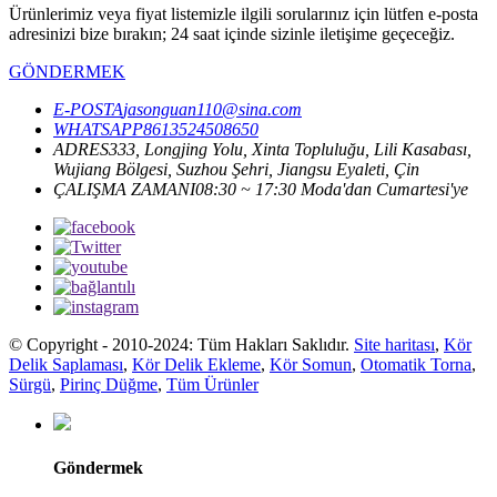
Ürünlerimiz veya fiyat listemizle ilgili sorularınız için lütfen e-posta
adresinizi bize bırakın; 24 saat içinde sizinle iletişime geçeceğiz.
GÖNDERMEK
E-POSTA
jasonguan110@sina.com
WHATSAPP
8613524508650
ADRES
333, Longjing Yolu, Xinta Topluluğu, Lili Kasabası,
Wujiang Bölgesi, Suzhou Şehri, Jiangsu Eyaleti, Çin
ÇALIŞMA ZAMANI
08:30 ~ 17:30 Moda'dan Cumartesi'ye
© Copyright - 2010-2024: Tüm Hakları Saklıdır.
Site haritası
,
Kör
Delik Saplaması
,
Kör Delik Ekleme
,
Kör Somun
,
Otomatik Torna
,
Sürgü
,
Pirinç Düğme
,
Tüm Ürünler
Göndermek