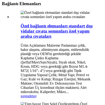
Bağlantı Elemanları
Özel bağlantı elemanları standart dışı
vidalar cıvata somunları özel yapım
araba cıvataları
Ürün Açıklaması Malzeme Paslanmaz çelik,
bakır alaşımı, alüminyum alaşımı, mühendislik
plastiği veya OEM'in gerektirdiği şekilde
Kaplama Çinko Kaplama
(Şeffaf/Mavi/Sarı/Siyah), Siyah oksit, Nikel,
Krom, HDG veya gerektiği gibi Boyut M1.4-
M72( 1/16”- 4'') veya gerektiği gibi Tipik
Uygulama Yapısal Çelik; Metal Yapı; Petrol ve
Gaz; Kule ve Kutup; Rüzgar Enerjisi; Mekanik
Makine; Otomobil: Ev Dekorasyonu Test
Cihazları Üç koordinat ölçüm makinesi; Alet
mikroskobu; Kaliperler; Mikro...
sorgu
detay