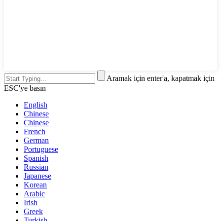
Aramak için enter'a, kapatmak için
ESC'ye basın
English
Chinese
Chinese
French
German
Portuguese
Spanish
Russian
Japanese
Korean
Arabic
Irish
Greek
Turkish