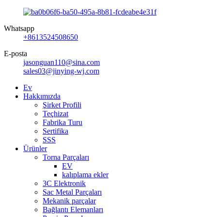
Whatsapp
+8613524508650
E-posta
jasonguan110@sina.com
sales03@jinying-wj.com
Ev
Hakkımızda
Şirket Profili
Teçhizat
Fabrika Turu
Sertifika
SSS
Ürünler
Torna Parçaları
EV
kalıplama ekler
3C Elektronik
Sac Metal Parçaları
Mekanik parçalar
Bağlantı Elemanları