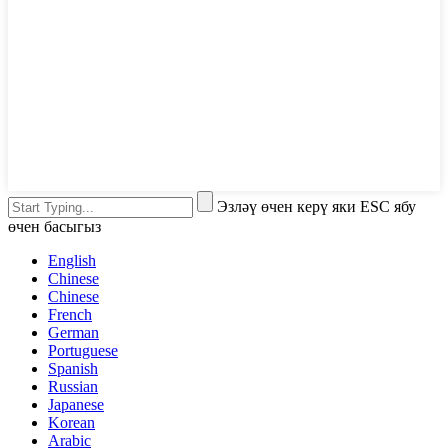
Эзләү өчен керү яки ESC ябу
өчен басыгыз
English
Chinese
Chinese
French
German
Portuguese
Spanish
Russian
Japanese
Korean
Arabic