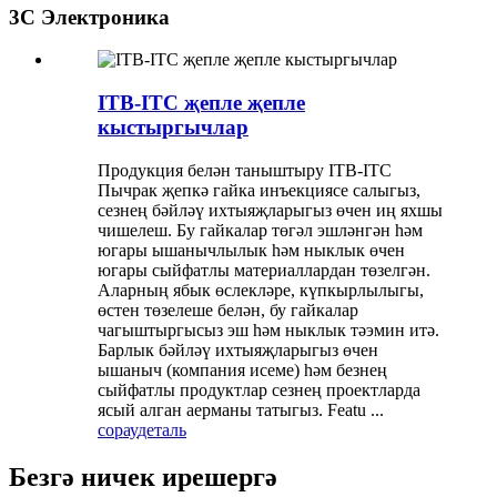
3C Электроника
ITB-ITC җепле җепле
кыстыргычлар
Продукция белән таныштыру ITB-ITC
Пычрак җепкә гайка инъекциясе салыгыз,
сезнең бәйләү ихтыяҗларыгыз өчен иң яхшы
чишелеш. Бу гайкалар төгәл эшләнгән һәм
югары ышанычлылык һәм ныклык өчен
югары сыйфатлы материаллардан төзелгән.
Аларның ябык өслекләре, күпкырлылыгы,
өстен төзелеше белән, бу гайкалар
чагыштыргысыз эш һәм ныклык тәэмин итә.
Барлык бәйләү ихтыяҗларыгыз өчен
ышаныч (компания исеме) һәм безнең
сыйфатлы продуктлар сезнең проектларда
ясый алган аерманы татыгыз. Featu ...
сорау
деталь
Безгә ничек ирешергә