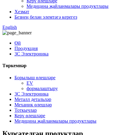
Керү өлешләре
Медицина җайланмалары продуктлары
Хезмәт
Безнең белән элемтәгә керегез
English
Өй
Продукция
3C Электроника
Төркемнәр
Борылыш өлешләре
EV
формалаштыру
3C Электроника
Металл детальләр
Механик өлешләр
Тоткычлар
Керү өлешләре
Медицина җайланмалары продуктлары
Күрсәтелгән продуктлар