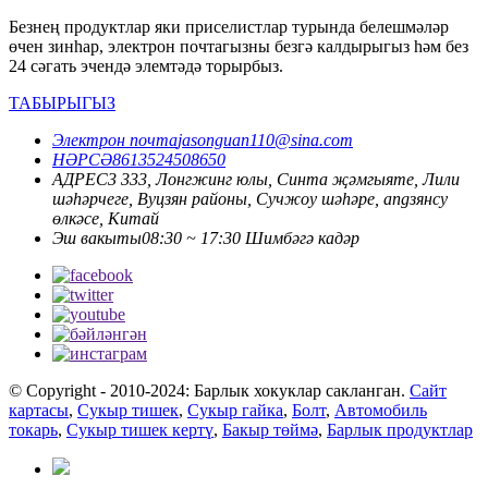
Безнең продуктлар яки приселистлар турында белешмәләр
өчен зинһар, электрон почтагызны безгә калдырыгыз һәм без
24 сәгать эчендә элемтәдә торырбыз.
ТАБЫРЫГЫЗ
Электрон почта
jasonguan110@sina.com
НӘРСӘ
8613524508650
АДРЕС
3 333, Лонгжинг юлы, Синта җәмгыяте, Лили
шәһәрчеге, Вуцзян районы, Сучжоу шәһәре, angзянсу
өлкәсе, Китай
Эш вакыты
08:30 ~ 17:30 Шимбәгә кадәр
© Copyright - 2010-2024: Барлык хокуклар сакланган.
Сайт
картасы
,
Сукыр тишек
,
Сукыр гайка
,
Болт
,
Автомобиль
токарь
,
Сукыр тишек кертү
,
Бакыр төймә
,
Барлык продуктлар