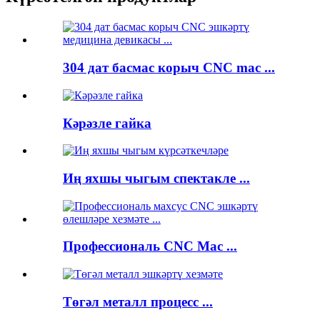
304 дат басмас корыч CNC mac ...
Кәрәзле гайка
Иң яхшы чыгым спектакле ...
Профессиональ CNC Mac ...
Төгәл металл процесс ...