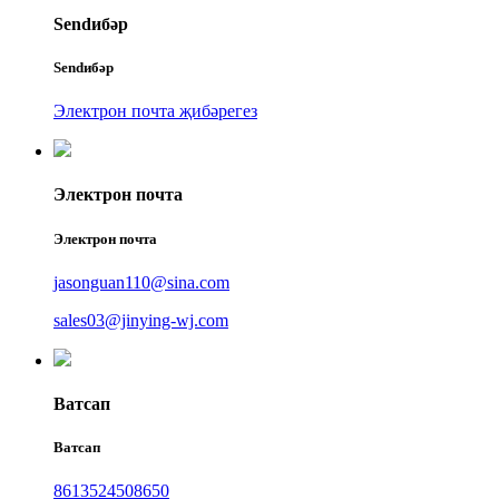
Sendибәр
Sendибәр
Электрон почта җибәрегез
Электрон почта
Электрон почта
jasonguan110@sina.com
sales03@jinying-wj.com
Ватсап
Ватсап
8613524508650