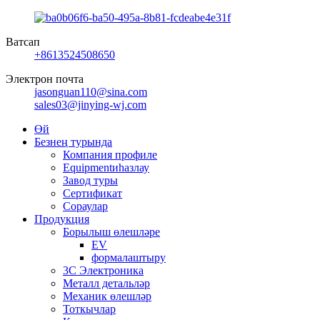
Ватсап
+8613524508650
Электрон почта
jasonguan110@sina.com
sales03@jinying-wj.com
Өй
Безнең турында
Компания профиле
Equipmentиһазлау
Завод туры
Сертификат
Сораулар
Продукция
Борылыш өлешләре
EV
формалаштыру
3C Электроника
Металл детальләр
Механик өлешләр
Тоткычлар