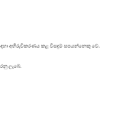
කඩ සඳහා අභිරුචිකරණය කළ විසඳුම් සපයන්නෙකු වේ.
රනු ලැබේ.