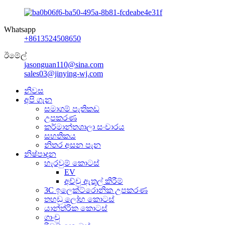
Whatsapp
+8613524508650
ඊමේල්
jasonguan110@sina.com
sales03@jinying-wj.com
නිවස
අපි ගැන
සමාගම් පැතිකඩ
උපකරණ
කර්මාන්තශාලා සංචාරය
සහතිකය
නිතර අසන පැන
නිෂ්පාදන
හැරවුම් කොටස්
EV
අච්චු ඇතුල් කිරීම්
3C ඉලෙක්ට්රොනික උපකරණ
තහඩු ලෝහ කොටස්
යාන්ත්රික කොටස්
ගාංචු