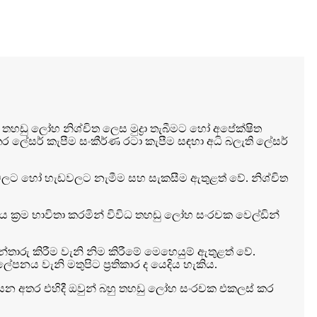
් තහඩු ලෝහ නිශ්චිත ලෙස මුද්‍රා තැබීමට හෝ අපේක්ෂිත
තර ලේසර් කැපීම සංකීර්ණ රටා කැපීම සඳහා අධි බලැති ලේසර්
ණවලට හෝ හැඩවලට නැමීම සහ සැකසීම ඇතුළත් වේ. නිශ්චිත
්පීය ක්‍රම භාවිතා කරමින් විවිධ තහඩු ලෝහ සංරචක වෙල්ඩින්
්තාරු කිරීම වැනි නිම කිරීමේ මෙහෙයුම් ඇතුළත් වේ.
නය වැනි මතුපිට ප්‍රතිකාර ද යෙදිය හැකිය.
සපයන අතර එහිදී ඔවුන් බහු තහඩු ලෝහ සංරචක එකලස් කර