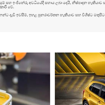
හ ඉංජිනේරු අවධියේදී සහාය ලබා දෙයි, නිෂ්පාදන හැකියාව සඳහා 
ාරී වේ.
්ට දැඩි ඉවසීම්, ඉහළ පුනරාවර්තන හැකියාව සහ විශිෂ්ට මතුපි