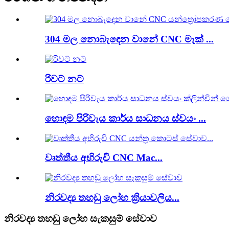
304 මල නොබැඳෙන වානේ CNC මැක් ...
රිවට් නට්
හොඳම පිරිවැය කාර්ය සාධනය ස්වයං ...
වෘත්තීය අභිරුචි CNC Mac...
නිරවද්‍ය තහඩු ලෝහ ක්‍රියාවලිය...
නිරවද්‍ය තහඩු ලෝහ සැකසුම් සේවාව