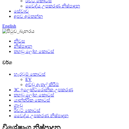
රිවට් කොටස්
වෛද්ය උපකරණ නිෂ්පාදන
සේවාව
අපව අමතන්න
English
නිවස
නිෂ්පාදන
තහඩු ලෝහ කොටස්
වර්ග
හැරවුම් කොටස්
EV
අච්චු ඇතුල් කිරීම්
3C ඉලෙක්ට්රොනික උපකරණ
තහඩු ලෝහ කොටස්
යාන්ත්රික කොටස්
ගාංචු
රිවට් කොටස්
වෛද්ය උපකරණ නිෂ්පාදන
විශේෂාංග නිෂ්පාදන