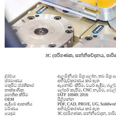
3C (පරිගණක, සන්නිවේදනය, පාරි
ද්රව්ය
ඇලුමිනියම් මිශ්‍ර ලෝහ, තඹ මි
ප්රමාණය
අභිරුචිකරණය කර ඇත
මතුපිට ප්රතිකාර
ඇනෝඩිං කිරීම, වයර් ඇඳීම, ගැල්ව
තාක්ෂණික
ලේසර් කැපීම, CNC නැමීම, වෙල්ඩි
සහතික කිරීම
IATF 16949: 2016
OEM
පිළිගන්න
ඇඳීමේ ආකෘතිය
PDF, CAD, PRO/E, UG, Solidwor
වර්ණය
අභිරුචිකරණය කර ඇත
යෙදුම
3C (පරිගණක, සන්නිවේදන, පාර