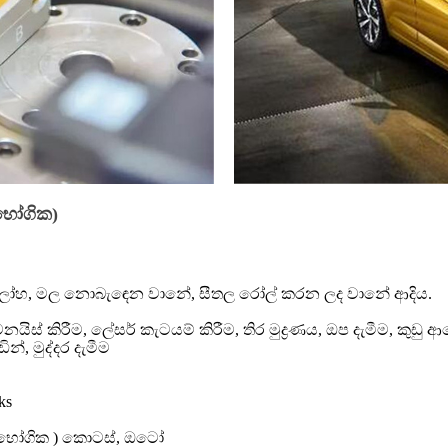
භෝගික)
ශ්‍ර ලෝහ, මල නොබැඳෙන වානේ, සීතල රෝල් කරන ලද වානේ ආදිය.
නයිස් කිරීම, ලේසර් කැටයම් කිරීම, තිර මුද්‍රණය, ඔප දැමීම, කුඩ
න්, මුද්දර දැමීම
ks
ිභෝගික ) කොටස්, ඔටෝ