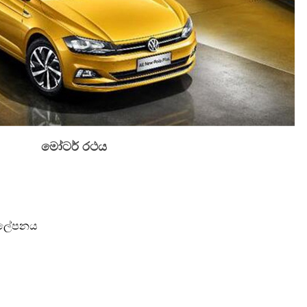
මෝටර් රථය
ු ආලේපනය