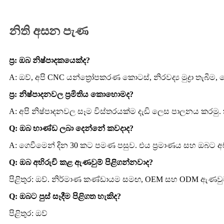
නිති අසන පැණ
ප්‍ර: ඔබ නිෂ්පාදකයෙක්ද?
A: ඔව්, අපි CNC යන්ත්‍රෝපකරණ කොටස්, නිරවද්‍ය මුද්‍රා තැ
ප්‍ර: නිෂ්පාදනවල ප්‍රමිතිය කොහොමද?
A: අපි නිෂ්පාදනවල සෑම විස්තරයක්ම දැඩි ලෙස පාලනය කරමු.
Q: ඔබ භාණ්ඩ ලබා දෙන්නේ කවදාද?
A: ගෙවීමෙන් දින 30 කට පමණ පසුව. එය ප්‍රමාණය සහ ඔබට අච්ච
Q: ඔබ අභිරුචි කළ ඇණවුම් පිළිගන්නවාද?
පිළිතුර: ඔව්. නිර්මාණ කණ්ඩායම සමඟ, OEM සහ ODM ඇණවුම් 
Q: ඔබට පුස් සෑදීම පිළිගත හැකිද?
පිළිතුර: ඔව්