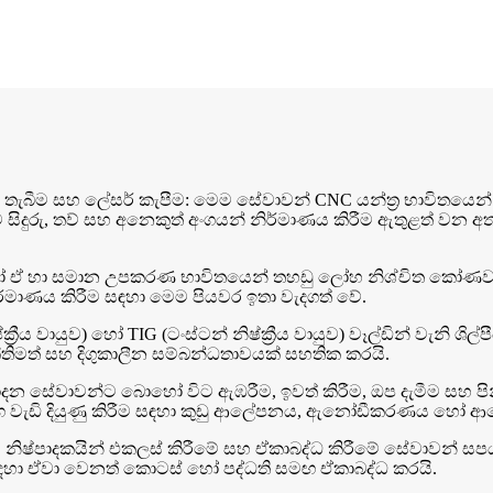
්‍රා තැබීම සහ ලේසර් කැපීම: මෙම සේවාවන් CNC යන්ත්‍ර භාවිතයෙන
 සිදුරු, තව් සහ අනෙකුත් අංගයන් නිර්මාණය කිරීම ඇතුළත් වන අ
‍රේක් හෝ ඒ හා සමාන උපකරණ භාවිතයෙන් තහඩු ලෝහ නිශ්චිත කෝ
ර්මාණය කිරීම සඳහා මෙම පියවර ඉතා වැදගත් වේ.
ය වායුව) හෝ TIG (ටංස්ටන් නිෂ්ක්‍රීය වායුව) වෑල්ඩින් වැනි ශිල
තිමත් සහ දිගුකාලීන සම්බන්ධතාවයක් සහතික කරයි.
්පාදන සේවාවන්ට බොහෝ විට ඇඹරීම, ඉවත් කිරීම, ඔප දැමීම සහ පින
ාංග වැඩි දියුණු කිරීම සඳහා කුඩු ආලේපනය, ඇනෝඩීකරණය හෝ ආලේප
හ නිෂ්පාදකයින් එකලස් කිරීමේ සහ ඒකාබද්ධ කිරීමේ සේවාවන් 
 සඳහා ඒවා වෙනත් කොටස් හෝ පද්ධති සමඟ ඒකාබද්ධ කරයි.