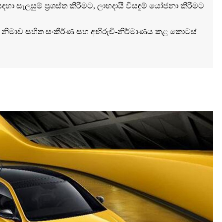
සැලසුම් ප්‍රශස්ත කිරීමට, ලාභදායී විසඳුම් යෝජනා කිරීමට
ට නිමාව සහිත සංකීර්ණ සහ අභිරුචි-නිර්මාණය කළ කොටස්