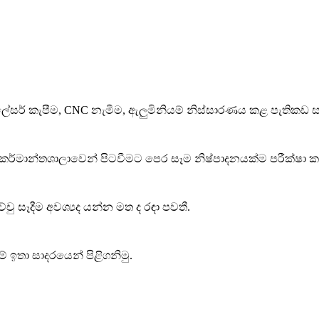
බීම, ලේසර් කැපීම, CNC නැමීම, ඇලුමිනියම් නිස්සාරණය කළ පැති
 කර්මාන්තශාලාවෙන් පිටවීමට පෙර සෑම නිෂ්පාදනයක්ම පරීක්ෂා ක
ු සෑදීම අවශ්‍යද යන්න මත ද රඳා පවතී.
ඉතා සාදරයෙන් පිළිගනිමු.