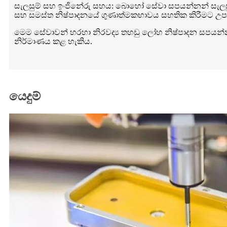
සැලසුම් සහ ඉංජිනේරු සහය: බොහෝ සේවා සපයන්නන් සැලසුම් ස
සහ සමස්ත නිෂ්පාදනයේ ගුණාත්මකභාවය සහතික කිරීමට උපක
මෙම සේවාවන් හරහා නිරවද්‍ය තහඩු ලෝහ නිෂ්පාදන සපයන්නන
නිර්මාණය කළ හැකිය.
යෙදුම්