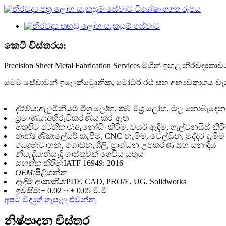
කෙටි විස්තරය:
Precision Sheet Metal Fabrication Services මගින් ඉහළ නිරව
මෙම සේවාවන් ඉලෙක්ට්‍රොනික, මෝටර් රථ සහ අභ්‍යවකාශය වැනි 
ද්රව්ය:
ඇලුමිනියම් මිශ්‍ර ලෝහ, තඹ මිශ්‍ර ලෝහ, මල නොබැඳ
ප්‍රමාණය:
අභිරුචිකරණය කර ඇත
මතුපිට ප්රතිකාර:
ඇනෝඩිං කිරීම, වයර් ඇඳීම, ගැල්වනයිස් කිරී
තාක්ෂණික:
ලේසර් කැපීම, CNC නැමීම, වෙල්ඩින්, මුද්දර දැමීම
යෙදුම:
වාහන, ගොඩනැගිලි, ප්‍රාග්ධන උපකරණ සහ යනාදිය
නියැදිය:
නියැදි ගාස්තුවක් ගෙවිය යුතුය
සහතික කිරීම:
IATF 16949: 2016
OEM:
පිළිගන්න
ඇඳීම් ආකෘතිය:
PDF, CAD, PRO/E, UG, Solidworks
ඉවසීම:
± 0.02 ~ ± 0.05 මි.මී
අපට විද්‍යුත් තැපෑල එවන්න
නිෂ්පාදන විස්තර