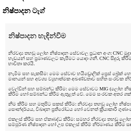
නිෂ්පාදන ටැග්
නිෂ්පාදන හැඳින්වීම
නිරවද්‍ය තහඩු ලෝහ නිෂ්පාදන සේවාවල ප්‍රධාන අංග: CNC මුද
හැඩයන් සහ ප්‍රමාණවලට කැපීමට යොදා ගනී. CNC සිදුරු කිරීම
භාවිතා කරයි.
නැමීම සහ සැකසීම: මෙම සේවාව හයිඩ්‍රොලික් ප්‍රෙස් බ්
මානයන් සහ අවශ්‍ය ව්‍යුහාත්මක අඛණ්ඩතාව සහිත සංරචක නි
වෙල්ඩින් සහ සම්බන්ධ කිරීම: මෙම සේවාවට MIG (ලෝහ නිෂ්ක්‍රී
කිරීම හෝ සම්බන්ධ කිරීම ඇතුළත් වේ. මෙම සංරචක අතර ශක්
නිම කිරීම සහ මතුපිට සකස් කිරීම: නිරවද්‍ය තහඩු ලෝහ නිෂ
සෞන්දර්යය, විඛාදන ප්‍රතිරෝධය හෝ වෙනත් ක්‍රියාකාරී ගුණ
එකලස් කිරීම සහ ඒකාබද්ධ කිරීම: සමහර නිරවද්‍ය තහඩු ලෝ
සම්පූර්ණ නිෂ්පාදන හෝ උප එකලස් කිරීම් නිර්මාණය කිරීම