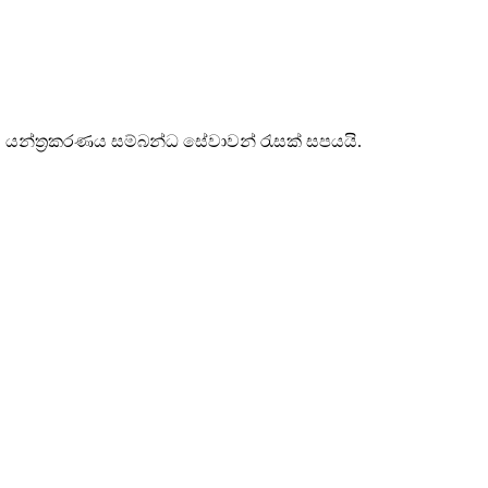
 සහ යන්ත්‍රකරණය සම්බන්ධ සේවාවන් රැසක් සපයයි.