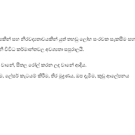
ද්‍යතාවයකින් සහ නිරවද්‍යතාවයකින් යුත් තහඩු ලෝහ සංරචක සැකසීම
විවිධ කර්මාන්තවල අවශ්‍යතා සපුරාලයි.
ෙන වානේ, සීතල රෝල් කරන ලද වානේ ආදිය.
ම, ලේසර් කැටයම් කිරීම, තිර මුද්‍රණය, ඔප දැමීම, කුඩු ආලේපනය