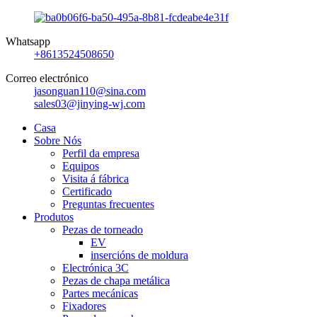
Whatsapp
+8613524508650
Correo electrónico
jasonguan110@sina.com
sales03@jinying-wj.com
Casa
Sobre Nós
Perfil da empresa
Equipos
Visita á fábrica
Certificado
Preguntas frecuentes
Produtos
Pezas de torneado
EV
insercións de moldura
Electrónica 3C
Pezas de chapa metálica
Partes mecánicas
Fixadores