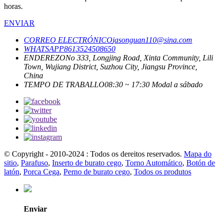
horas.
ENVIAR
CORREO ELECTRÓNICO
jasonguan110@sina.com
WHATSAPP
8613524508650
ENDEREZO
No 333, Longjing Road, Xinta Community, Lili
Town, Wujiang District, Suzhou City, Jiangsu Province,
China
TEMPO DE TRABALLO
08:30 ~ 17:30 Modal a sábado
© Copyright - 2010-2024 : Todos os dereitos reservados.
Mapa do
sitio
,
Parafuso
,
Inserto de burato cego
,
Torno Automático
,
Botón de
latón
,
Porca Cega
,
Perno de burato cego
,
Todos os produtos
Enviar