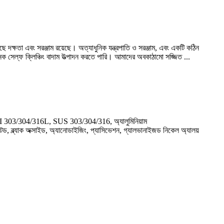
ছে দক্ষতা এবং সরঞ্জাম রয়েছে। অত্যাধুনিক যন্ত্রপাতি ও সরঞ্জাম, এবং একটি কঠিন
অ-মানক সেল্ফ ক্লিঞ্চিং বাদাম উত্পাদন করতে পারি। আমাদের অবকাঠামো সজ্জিত ...
নক। AISI 303/304/316L, SUS 303/304/316, অ্যালুমিনিয়াম
েড, ব্ল্যাক অক্সাইড, অ্যানোডাইজিং, প্যাসিভেশন, গ্যালভানাইজড নিকেল অ্যালয়