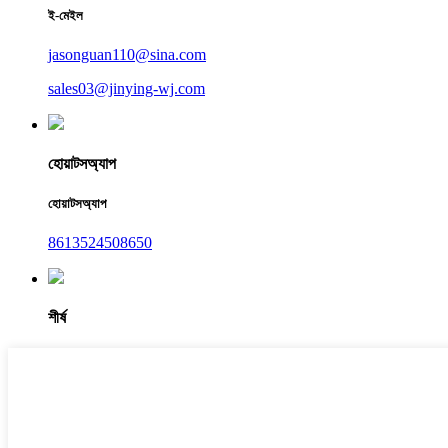
ই-মেইল
jasonguan110@sina.com
sales03@jinying-wj.com
হোয়াটসঅ্যাপ
হোয়াটসঅ্যাপ
8613524508650
শীর্ষ