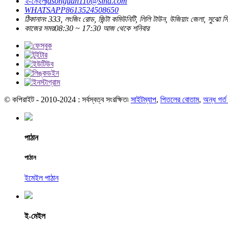
ই-মেইল
jasonguan110@sina.com
WHATSAPP
8613524508650
ঠিকানা
নং 333, লংজিং রোড, জিন্টা কমিউনিটি, লিলি টাউন, উজিয়াং জেলা, সুঝো সিট
কাজের সময়
08:30 ~ 17:30 আজ থেকে শনিবার
© কপিরাইট - 2010-2024 : সর্বস্বত্ব সংরক্ষিত৷
সাইটম্যাপ
,
পিতলের বোতাম
,
অন্ধ গর্ত
পাঠান
পাঠান
ইমেইল পাঠান
ই-মেইল