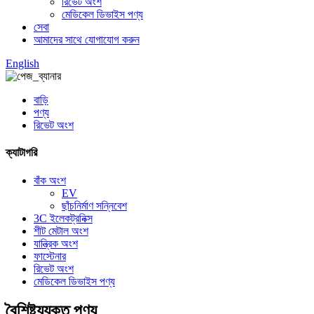
রিভেট অংশ
মেডিকেল ডিভাইস পণ্য
সেবা
আমাদের সাথে যোগাযোগ করুন
English
বাড়ি
পণ্য
রিভেট অংশ
ক্যাটাগরি
বাঁক অংশ
EV
ছাঁচনির্মাণ সন্নিবেশ
3C ইলেকট্রনিক্স
শীট মেটাল অংশ
যান্ত্রিক অংশ
ফাস্টেনার
রিভেট অংশ
মেডিকেল ডিভাইস পণ্য
বৈশিষ্ট্যযুক্ত পণ্য