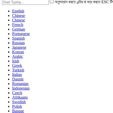
অনুসন্ধান করতে এন্টার বা বন্ধ করতে ESC টি
English
Chinese
Chinese
French
German
Portuguese
Spanish
Russian
Japanese
Korean
Arabic
Irish
Greek
Turkish
Italian
Danish
Romanian
Indonesian
Czech
Afrikaans
Swedish
Polish
Basque