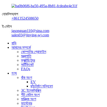
হোয়াটসঅ্যাপ
+8613524508650
ই-মেইল
jasonguan110@sina.com
sales03@jinying-wj.com
বাড়ি
আমাদের সম্পর্কে
কোম্পানির প্রোফাইল
যন্ত্রপাতি
ফ্যাক্টরি ট্যুর
সার্টিফিকেট
FAQs
পণ্য
বাঁক অংশ
EV
ছাঁচনির্মাণ সন্নিবেশ
3C ইলেকট্রনিক্স
শীট মেটাল অংশ
যান্ত্রিক অংশ
ফাস্টেনার